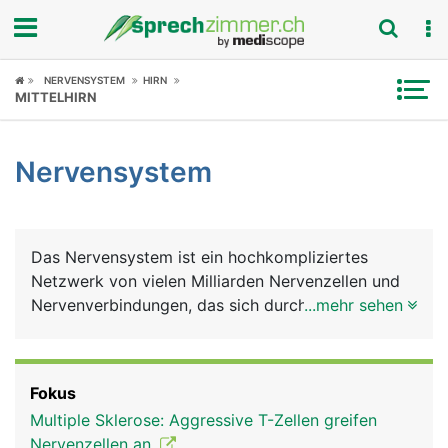
Fokus
NERVENSYSTEM
HIRN
MITTELHIRN
Krankheitsbilder
Nervensystem
Symptome
Untersuchungen
Das Nervensystem ist ein hochkompliziertes
News
Netzwerk von vielen Milliarden Nervenzellen und
Nervenverbindungen, das sich durch den ganzen
...mehr sehen
Ratgeber
Körper erstreckt. Es ist das grundlegende
Nachrichten- und Kommunikationsnetz, das
Rubriken
zusammen mit dem Hormonsystem alle bewussten
Fokus
und unbewussten Körperfunktionen steuert und
Multiple Sklerose: Aggressive T-Zellen greifen
aufeinander abstimmt. Das Gehirn ist dabei die
Nervenzellen an