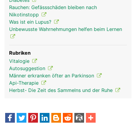
Diabetes
Rauchen: Gefässschäden bleiben nach
Nikotinstopp
Was ist ein Lupus?
Unbewusste Wahrnehmungen helfen beim Lernen
Rubriken
Vitalogie
Autosuggestion
nervensystem frau
nervensystem
kopf Links Frau
Männer erkranken öfter an Parkinson
mann
Api-Therapie
Herbst- Die Zeit des Sammelns und der Ruhe