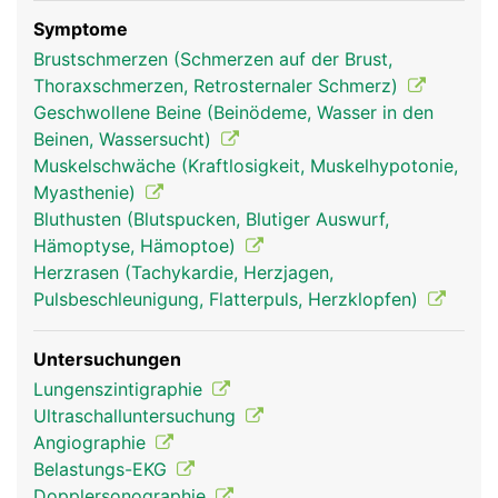
sammelt das Blut aus der oberen Körperhälfte
(Kopf, Hals, Arme, Brust), die untere Hohlvene
Symptome
sammelt das Blut aus der unteren Körperhälfte
Brustschmerzen (Schmerzen auf der Brust,
(Beine, Beckenorgane und Bauchraum).
Thoraxschmerzen, Retrosternaler Schmerz)
Geschwollene Beine (Beinödeme, Wasser in den
Beinen, Wassersucht)
Muskelschwäche (Kraftlosigkeit, Muskelhypotonie,
Myasthenie)
Bluthusten (Blutspucken, Blutiger Auswurf,
Hämoptyse, Hämoptoe)
Herzrasen (Tachykardie, Herzjagen,
Pulsbeschleunigung, Flatterpuls, Herzklopfen)
hohlvenen frau
hohlvenen mann
Untersuchungen
Lungenszintigraphie
Ultraschalluntersuchung
Angiographie
Belastungs-EKG
Dopplersonographie