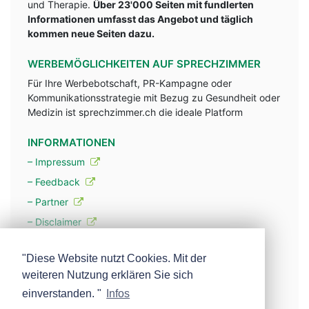
und Therapie.
Über 23'000 Seiten mit fundlerten
Informationen umfasst das Angebot und täglich
kommen neue Seiten dazu.
WERBEMÖGLICHKEITEN AUF SPRECHZIMMER
Für Ihre Werbebotschaft, PR-Kampagne oder
Kommunikationsstrategie mit Bezug zu Gesundheit oder
Medizin ist sprechzimmer.ch die ideale Platform
INFORMATIONEN
– Impressum
– Feedback
– Partner
– Disclaimer
– Datenschutzerklärung / Privacy Policy
"Diese Website nutzt Cookies. Mit der
weiteren Nutzung erklären Sie sich
– Werbung
einverstanden. "
Infos
– Mehr über unsere Experten