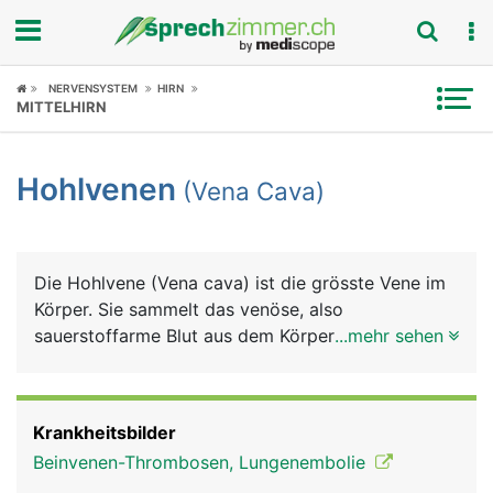
Fokus
NERVENSYSTEM
HIRN
MITTELHIRN
Krankheitsbilder
Hohlvenen
(Vena Cava)
Symptome
Untersuchungen
Die Hohlvene (Vena cava) ist die grösste Vene im
News
Körper. Sie sammelt das venöse, also
sauerstoffarme Blut aus dem Körper und leitet es
...mehr sehen
Ratgeber
zurück zum rechten Herz, von wo es weiter in die
Lunge gepumpt wird, um wieder mit Sauerstoff
Rubriken
angereichert zu werden. Eigentlich sind es zwei
Krankheitsbilder
Hohlvenen, da sie in einen oberen und unteren
Beinvenen-Thrombosen, Lungenembolie
Abschnitt unterteilt wird. Die obere Hohlvene