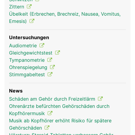
Wahrnehmung des Gleichgewichts. Von hier leiten
Zittern
Nerven die Signale durch den inneren Gehörgang
Übelkeit (Erbrechen, Brechreiz, Nausea, Vomitus,
zum Hirn.
Emesis)
Untersuchungen
Audiometrie
Gleichgewichtstest
Tympanometrie
Ohrenspiegelung
Stimmgabeltest
News
Ohren Frau
Ohren Mann
Schäden am Gehör durch Freizeitlärm
Ohrenärzte befürchten Gehörschäden durch
Kopfhörermusik
Musik ab Kopfhörer erhöht Risiko für spätere
Gehörschäden