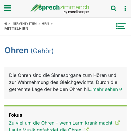
Fokus
NERVENSYSTEM
HIRN
MITTELHIRN
Krankheitsbilder
Ohren
(Gehör)
Symptome
Untersuchungen
Die Ohren sind die Sinnesorgane zum Hören und
News
zur Wahrnehmung des Gleichgewichts. Durch die
getrennte Lage der beiden Ohren hilft das Gehör
...mehr sehen
Ratgeber
auch bei der räumlichen Orientierung. Das Ohr
besteht aus dem sichtbaren äusseren Ohr, dem
Rubriken
Mittelohr und dem Innenohr. Das äussere Ohr - die
Fokus
Ohrmuschel, die aus Haut, Knorpel und
Zu viel um die Ohren - wenn Lärm krank macht
Fettgewebe besteht - dient zur Aufnahme und
Laute Musik gefährdet die Ohren