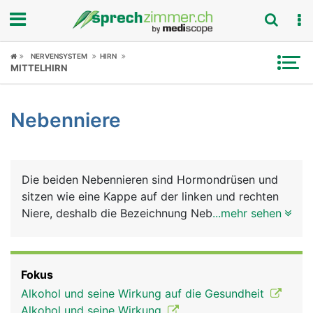
Fokus
NERVENSYSTEM
HIRN
MITTELHIRN
Krankheitsbilder
Nebenniere
Symptome
Untersuchungen
Die beiden Nebennieren sind Hormondrüsen und
News
sitzen wie eine Kappe auf der linken und rechten
Niere, deshalb die Bezeichnung Nebennieren.
...mehr sehen
Ratgeber
Ansonsten haben sie aber nur wenig mit den
Nieren zu tun. Die Nebennieren bestehen aus
Rubriken
Rinde (aussen) und Mark (innen), die jeweils
Fokus
unterschiedliche Hormone produzieren. Die
Alkohol und seine Wirkung auf die Gesundheit
Nebennierenrinde produziert Glukokortikoide
Alkohol und seine Wirkung