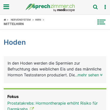
Fokus
NERVENSYSTEM
HIRN
MITTELHIRN
Krankheitsbilder
Hoden
Symptome
Untersuchungen
In den Hoden werden die Spermien zur
News
Befruchtung des weiblichen Eis und das männliche
Hormon Testosteron produziert. Die Hoden liegen
...mehr sehen
Ratgeber
vor Wärme und Kälte gut geschützt im Hodensack.
Rubriken
Fokus
Prostatakrebs: Hormontherapie erhöht Risiko für
Darmkrebs