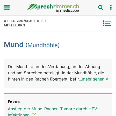
Fokus
NERVENSYSTEM
HIRN
MITTELHIRN
Krankheitsbilder
Mund
(Mundhöhle)
Symptome
Untersuchungen
Der Mund ist an der Verdauung, an der Atmung
News
und am Sprechen beteiligt. In der Mundhöhle, die
hinten in den Rachen übergeht, befinden sich die
...mehr sehen
Ratgeber
Zähne und die Zunge. Die gesamte Mundhöhle ist
von einer Schleimhaut ausgekleidet, die im Bereich
Rubriken
der Zähne das Zahnfleisch bildet. Sie wird von den
Fokus
Speicheldrüsen und Schleimzellen der
Anstieg der Mund-Rachen-Tumore durch HPV-
Mundschleimhaut ständig feucht gehalten. Den
Infektionen