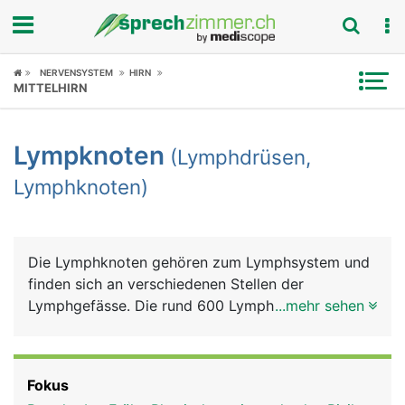
Fokus
NERVENSYSTEM
HIRN
MITTELHIRN
Krankheitsbilder
Lympknoten
(Lymphdrüsen,
Symptome
Lymphknoten)
Untersuchungen
News
Die Lymphknoten gehören zum Lymphsystem und
finden sich an verschiedenen Stellen der
Ratgeber
Lymphgefässe. Die rund 600 Lymphknoten des
...mehr sehen
Menschen liegen vor allem am Hals, im Nacken, in
Rubriken
den Achseln, in den Leisten sowie im Brustkorb
und im Bauch. Sie haben ein erbsen- bis
Fokus
bohnenförmiges Aussehen und sind normalerweise