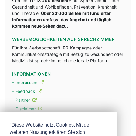
sich um die
18'000 Besucher
auf Sprechzimmer über
Gesundheit und Wohlbefinden, Prävention, Krankheit
und Therapie.
Über 23'000 Seiten mit fundlerten
Informationen umfasst das Angebot und täglich
kommen neue Seiten dazu.
WERBEMÖGLICHKEITEN AUF SPRECHZIMMER
Für Ihre Werbebotschaft, PR-Kampagne oder
Kommunikationsstrategie mit Bezug zu Gesundheit oder
Medizin ist sprechzimmer.ch die ideale Platform
INFORMATIONEN
– Impressum
– Feedback
– Partner
– Disclaimer
– Datenschutzerklärung / Privacy Policy
"Diese Website nutzt Cookies. Mit der
weiteren Nutzung erklären Sie sich
– Werbung