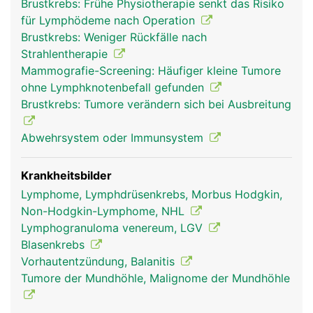
Brustkrebs: Frühe Physiotherapie senkt das Risiko
nur wenige Millimeter gross. Die Lymphknoten
für Lymphödeme nach Operation
fangen die in der Lymphe mitgeschleppten
Brustkrebs: Weniger Rückfälle nach
Fremdkörper und Krankheitserreger ab und
Strahlentherapie
machen sie unschädlich. Einige Stoffe (z.B.
Mammografie-Screening: Häufiger kleine Tumore
Glasstaub, Kohle, Farbstoffe) werden teilweise
ohne Lymphknotenbefall gefunden
auch in den Lymphknoten eingelagert, wenn sie
Brustkrebs: Tumore verändern sich bei Ausbreitung
der Körper nicht ausscheiden kann. In den
Lymphknoten wird ausserdem ein Teil der
Abwehrsystem oder Immunsystem
Lymphozyten (weisse Blutkörperchen) gebildet,
die als "Abwehrpolizei" ständig durch das Blut-
und Lymphgefässsystem patrouillieren und der
Krankheitsbilder
körpereigenen Abwehr dienen. Ausserdem wird in
Lymphome, Lymphdrüsenkrebs, Morbus Hodgkin,
den Lymphknoten die Lymphe konzentriert
Non-Hodgkin-Lymphome, NHL
(eingedickt).
Lymphogranuloma venereum, LGV
Blasenkrebs
Vorhautentzündung, Balanitis
Tumore der Mundhöhle, Malignome der Mundhöhle