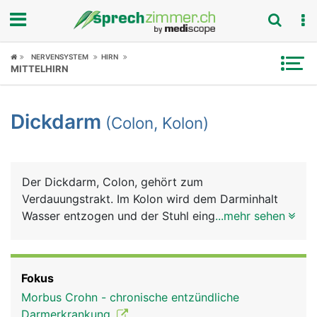
Fokus
NERVENSYSTEM
HIRN
MITTELHIRN
Krankheitsbilder
Dickdarm
(Colon, Kolon)
Symptome
Untersuchungen
Der Dickdarm, Colon, gehört zum
News
Verdauungstrakt. Im Kolon wird dem Darminhalt
Wasser entzogen und der Stuhl eingedickt, der mit
...mehr sehen
Ratgeber
der Darmbewegung in den Enddarm transportiert
wird.
Rubriken
Fokus
Morbus Crohn - chronische entzündliche
Darmerkrankung