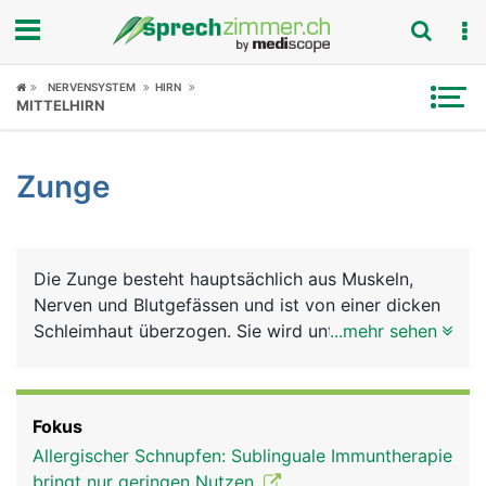
Fokus
NERVENSYSTEM
HIRN
MITTELHIRN
Krankheitsbilder
Zunge
Symptome
Untersuchungen
Die Zunge besteht hauptsächlich aus Muskeln,
News
Nerven und Blutgefässen und ist von einer dicken
Schleimhaut überzogen. Sie wird unterteilt in
...mehr sehen
Ratgeber
Zungenspitze, Zungenkörper (Zungenrücken) und
Zungengrund, der mit dem Mundboden
Rubriken
verwachsen ist. Am Zungengrund befindet sich die
Fokus
Zungenmandel, die der Infektabwehr dient. Die
Allergischer Schnupfen: Sublinguale Immuntherapie
Zunge erfüllt viele Aufgaben: Sie ist unerlässlich
bringt nur geringen Nutzen