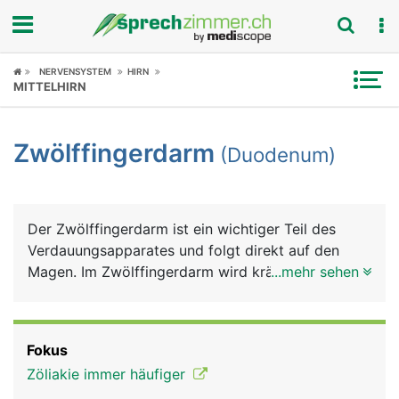
Fokus
NERVENSYSTEM
HIRN
MITTELHIRN
Krankheitsbilder
Zwölffingerdarm
(Duodenum)
Symptome
Untersuchungen
Der Zwölffingerdarm ist ein wichtiger Teil des
News
Verdauungsapparates und folgt direkt auf den
Magen. Im Zwölffingerdarm wird kräftig
...mehr sehen
Ratgeber
weiterverdaut, die Verdauungssäfte Galle und
Bauchspeichel münden hier.
Rubriken
Fokus
Zöliakie immer häufiger