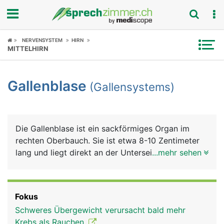
Fokus
NERVENSYSTEM
HIRN
MITTELHIRN
Krankheitsbilder
Gallenblase
(Gallensystems)
Symptome
Untersuchungen
Die Gallenblase ist ein sackförmiges Organ im
News
rechten Oberbauch. Sie ist etwa 8-10 Zentimeter
lang und liegt direkt an der Unterseite der Leber.
...mehr sehen
Ratgeber
Sie dient als Reservoir für den von der Leber
gebildeten grünlichen Gallensaft (kurz Galle), der
Rubriken
die Fettverdauung unterstützt. Feinste
Fokus
Gallenkanälchen in der Leber sammeln die Galle
Schweres Übergewicht verursacht bald mehr
und führen sie über den Hauptgallengang dem
Krebs als Rauchen