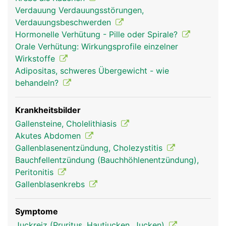
Dünndarm zu. Ein Teil davon zweigt in die
Verdauung Verdauungsstörungen,
Gallenblase ab und wird dort im eingedickten
Verdauungsbeschwerden
Zustand zwischengespeichert. Sobald Nahrung
Hormonelle Verhütung - Pille oder Spirale?
aus dem Magen in den Dünndarm übertritt, zieht
Orale Verhütung: Wirkungsprofile einzelner
sich die Gallenblase zusammen und gibt die Galle
Wirkstoffe
frei. Da die Galle auch direkt von der Leber in den
Adipositas, schweres Übergewicht - wie
Dünndarm fliessen kann, ist die Gallenblase kein
behandeln?
lebensnotwendiges Organ und kann, falls
notwendig, entfernt werden.
Krankheitsbilder
Gallensteine, Cholelithiasis
Akutes Abdomen
Gallenblasenentzündung, Cholezystitis
Bauchfellentzündung (Bauchhöhlenentzündung),
Peritonitis
Gallenblasenkrebs
Symptome
gallenblase frau
gallenblase mann
Juckreiz (Pruritus, Hautjucken, Jucken)