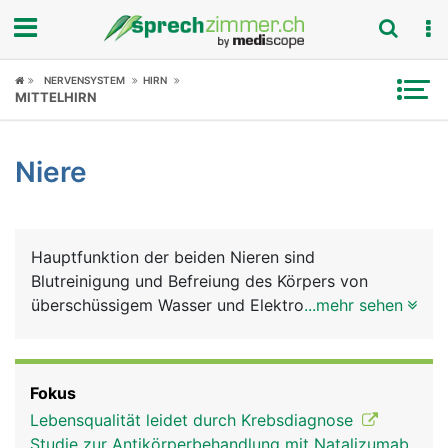
Fokus
NERVENSYSTEM
HIRN
MITTELHIRN
Krankheitsbilder
Niere
Symptome
Untersuchungen
Hauptfunktion der beiden Nieren sind
News
Blutreinigung und Befreiung des Körpers von
überschüssigem Wasser und Elektrolyten. Weitere
...mehr sehen
Ratgeber
Aufgaben: Vitamin D-Wandlung, Bildung wichtiger
Hormone.
Rubriken
Fokus
Lebensqualität leidet durch Krebsdiagnose
Studie zur Antikörperbehandlung mit Natalizumab