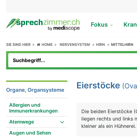
Fokus
Kran
SIE SIND HIER
HOME
NERVENSYSTEM
HIRN
MITTELHIRN
Eierstöcke
(Ova
Organe, Organsysteme
Allergien und
Immunerkrankungen
Die beiden Eierstöcke 
liegen rechts und links
Atemwege
kleiner als ein Hühnerei
Augen und Sehen
Sexualhormone Östrogen