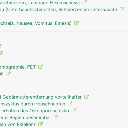
uzschmerzen, Lumbago Hexenschuss)
rau (Unterbauchschmerzen, Schmerzen im Unterbauch)
echreiz, Nausea, Vomitus, Emesis)
Tomographie, PET
all
ei Gebärmutterentfernung vorteilhafter
ionszyklus durch Heuschnupfen
 erhöhen das Osteoporoserisiko
e vor Beginn bestimmbar
den von Eizellen?