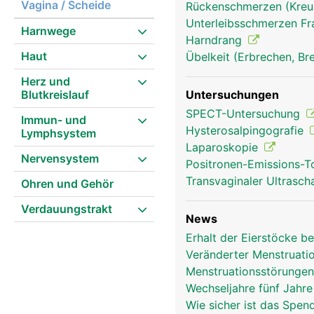
Vagina / Scheide
Rückenschmerzen (Kre
Unterleibsschmerzen F
Harnwege
Harndrang
Haut
Übelkeit (Erbrechen, Br
Eierstocke Frau
Herz und
Blutkreislauf
Untersuchungen
SPECT-Untersuchung
Immun- und
Hysterosalpingografie
Lymphsystem
Laparoskopie
Nervensystem
Positronen-Emissions-
Transvaginaler Ultrasch
Ohren und Gehör
Verdauungstrakt
News
Erhalt der Eierstöcke b
Veränderter Menstruat
Menstruationsstörungen
Wechseljahre fünf Jahr
Wie sicher ist das Spen