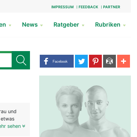
IMPRESSUM
FEEDBACK
PARTNER
gen
News
Ratgeber
Rubriken
Share buttons
Facebook
rau und
d etwas
ehr sehen
Bestand an