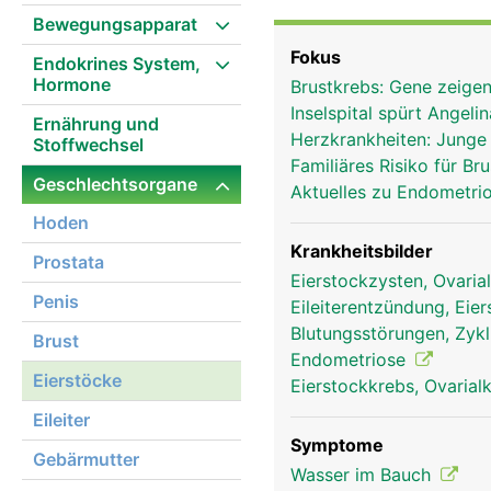
Eizellen geboren - etwa e
Bewegungsapparat
entwickelt sich im Verl
Fokus
Endokrines System,
sich die Eizellen in Hohl
Hormone
Brustkrebs: Gene zeigen
Eierstöcke liegen. Jeder
Inselspital spürt Angeli
die Eierstöcke jeden Mo
Ernährung und
Herzkrankheiten: Junge
Stoffwechsel
Familiäres Risiko für B
Geschlechtsorgane
Aktuelles zu Endometri
Hoden
Krankheitsbilder
Prostata
Eierstockzysten, Ovaria
Penis
Eileiterentzündung, Eie
Blutungsstörungen, Zyk
Brust
Endometriose
Eierstöcke
Eierstockkrebs, Ovaria
Eileiter
Symptome
Gebärmutter
Wasser im Bauch