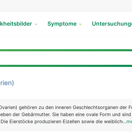
kheitsbilder
Symptome
Untersuchun
rien)
(Ovarien) gehören zu den inneren Geschlechtsorganen der F
 neben der Gebärmutter. Sie haben eine ovale Form und sin
. Die Eierstöcke produzieren Eizellen sowie die weiblichen
...m
 und Gestagen. Eine Frau wird bereits mit dem gesamten 