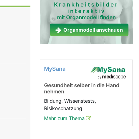
izellen
Krankheitsbilder
interaktiv
g befinden
mit Organmodell finden
r Wand der
ter stossen
Organmodell anschauen
t wird.
MySana
Gesundheit selber in die Hand
nehmen
Bildung, Wissenstests,
Risikoschätzung
Mehr zum Thema