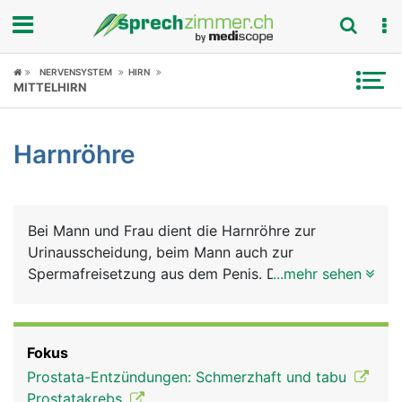
Fokus
NERVENSYSTEM
HIRN
MITTELHIRN
Krankheitsbilder
Harnröhre
Symptome
Untersuchungen
Bei Mann und Frau dient die Harnröhre zur
News
Urinausscheidung, beim Mann auch zur
Spermafreisetzung aus dem Penis. Die kürzere
...mehr sehen
Ratgeber
Harnröhre der Frau birgt ein höheres
Infektionsrisiko.
Rubriken
Fokus
Prostata-Entzündungen: Schmerzhaft und tabu
Prostatakrebs