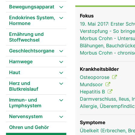
macht feste Bissen glei
Bewegungsapparat
(Kohlenhydrate) ein. In
Fokus
Endokrines System,
Dabei helfen die Verdau
Hormone
19. Mai 2017: Erster S
Wichtige Nährstoffe we
Verstopfung - So bring
gelangen über die Pfort
Ernährung und
Morbus Crohn - Unters
Stoffwechsel
sie gespeichert und we
Blähungen, Bauchdrück
als Stuhl aus dem Körpe
Geschlechtsorgane
Morbus Crohn - chroni
wellenförmige Darmbewe
Harnwege
Krankheitsbilder
Haut
Osteoporose
Herz und
Mundsoor
Blutkreislauf
Hepatitis B
Darmverschluss, Ileus, 
Immun- und
Lymphsystem
Allergie, Überempfindli
Nervensystem
Symptome
Ohren und Gehör
Übelkeit (Erbrechen, Br