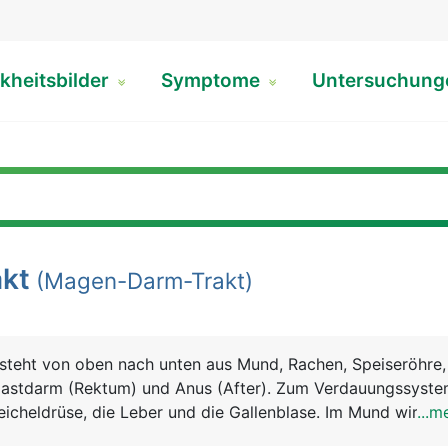
kheitsbilder
Symptome
Untersuchun
kt
(Magen-Darm-Trakt)
steht von oben nach unten aus Mund, Rachen, Speiseröhre
astdarm (Rektum) und Anus (After). Zum Verdauungssyst
icheldrüse, die Leber und die Gallenblase. Im Mund wird d
...m
ert und mit dem Sekret der Speicheldrüsen vermischt. Der 