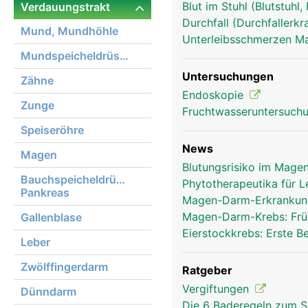
Blut im Stuhl (Blutstuhl
Verdauungstrakt
Durchfall (Durchfallerk
Mund, Mundhöhle
Unterleibsschmerzen 
Mundspeicheldrüsen
Untersuchungen
Zähne
Endoskopie
Zunge
verdauungstrakt frau
Fruchtwasseruntersuch
Speiseröhre
News
Magen
Blutungsrisiko im Mage
Bauchspeicheldrüse,
Phytotherapeutika für 
Pankreas
Magen-Darm-Erkrankung
Magen-Darm-Krebs: Frü
Gallenblase
Eierstockkrebs: Erste 
Leber
Zwölffingerdarm
Ratgeber
Vergiftungen
Dünndarm
Die 6 Baderegeln zum S