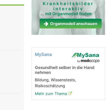
ttel
Krankheitsbilder
interaktiv
rdaut").
mit Organmodell finden
ber.
n und
Organmodell anschauen
örper, wo
le werden
ert.
MySana
Gesundheit selber in die Hand
nehmen
Bildung, Wissenstests,
Risikoschätzung
Mehr zum Thema