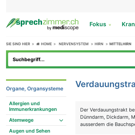
Fokus
Kran
SIE SIND HIER
HOME
NERVENSYSTEM
HIRN
MITTELHIRN
Verdauungstra
Organe, Organsysteme
Allergien und
Immunerkrankungen
Der Verdauungstrakt be
Dünndarm, Dickdarm, M
Atemwege
ausserdem die Bauchspe
Augen und Sehen
mit den Zähnen zerklein