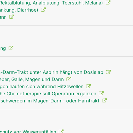
, Rektalblutung, Analblutung, Teerstuhl, Meläna)
rankung, Diarrhoe)
Mann
verdauungstrakt mann
Kopf Links Fr
ung
n-Darm-Trakt unter Aspirin hängt von Dosis ab
Leber, Galle, Magen und Darm
en häufen sich während Hitzewellen
he Chemotherapie soll Operation ergänzen
Beschwerden im Magen-Darm- oder Harntrakt
chutz vor Wasserunfällen