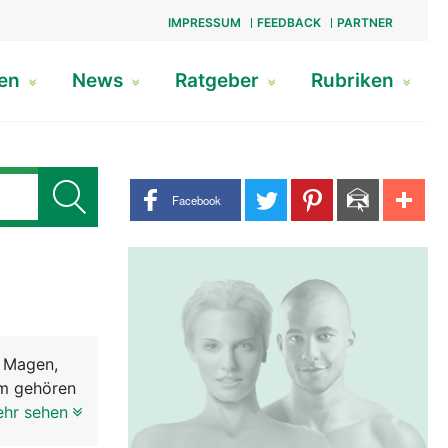
IMPRESSUM
FEEDBACK
PARTNER
gen
News
Ratgeber
Rubriken
Share buttons
Facebook
, Magen,
em gehören
ie Nahrung
ehr sehen
Speichel