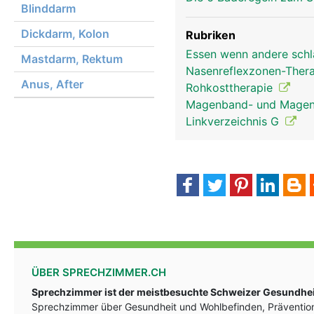
Blinddarm
Dickdarm, Kolon
Rubriken
Essen wenn andere schl
Mastdarm, Rektum
Nasenreflexzonen-Ther
Anus, After
Rohkosttherapie
Kopf Links Mann
Magenband- und Magen-
Linkverzeichnis G
ÜBER SPRECHZIMMER.CH
Sprechzimmer ist der meistbesuchte Schweizer Gesundheit
Sprechzimmer über Gesundheit und Wohlbefinden, Prävention