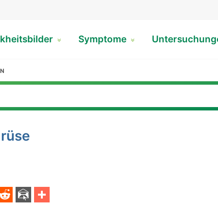
kheitsbilder
Symptome
Untersuchun
ON
drüse