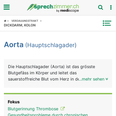
Fokus
VERDAUUNGSTRAKT
DICKDARM, KOLON
Krankheitsbilder
Aorta
(Hauptschlagader)
Symptome
Untersuchungen
Die Hauptschlagader (Aorta) ist das grösste
News
Blutgefäss im Körper und leitet das
sauerstoffreiche Blut vom Herz in den Körper. Sie
...mehr sehen
Ratgeber
hat einen Durchmesser von etwa 2 Zentimeter. Die
Aorta entspringt direkt am Herz aus der linken
Rubriken
Herzkammer und verläuft zunächst bogenförmig
Fokus
nach hinten und zieht dann durch den Brustkorb
Blutgerinnung Thrombose
und das Zwerchfell in den Bauchraum. Oberhalb
Gesundheitsprobleme durch chronischen