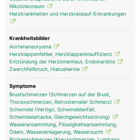
des Zwerchfells wird sie als Brustaorta, unterhalb
Nikotinkonsum
als Bauchaorta bezeichnet. Von ihr gehen wichtige
Herzkrankheiten und Herzkreislauf-Erkrankungen
Blutgefässe ab: die Halsschlagadern zur
Versorgung des Gehirns und die beiden
Schlüsselbeinarterien, die die Arme versorgen. Im
Bauch entspringen aus der Aorta die grossen Äste
Krankheitsbilder
zur Versorgung der Bauchorgane und der Nieren.
Aortenaneurysma
In Höhe des Bauchnabels teilt sich die Aorta in die
Herzklappenfehler, Herzklappeninsuffizienz
beiden Beckenarterien auf zur Versorgung der
Entzündung der Herzinnenhaut, Endokarditis
Beckenorgane und der Beine.
Zwerchfellbruch, Hiatushernie
Symptome
Brustschmerzen (Schmerzen auf der Brust,
Thoraxschmerzen, Retrosternaler Schmerz)
Schwindel (Vertigo, Schwindelanfall,
Schwindelattacke, Gleichgewichtsstörung)
Wasseransammlung, Flüssigkeitsansammlung,
Ödem, Wassereinlagerung, Wassersucht
Rückenschmerzen (Kreuzschmerzen, Lumbago