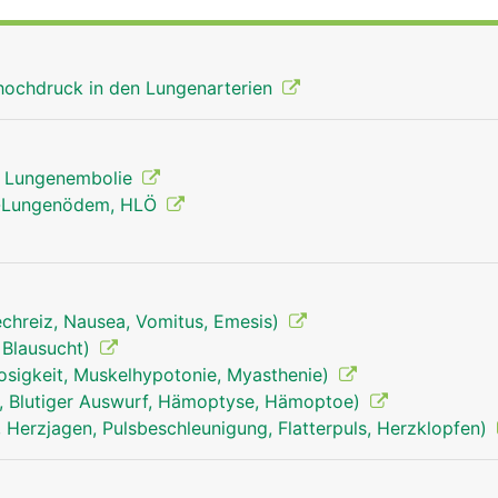
thochdruck in den Lungenarterien
, Lungenembolie
n-Lungenödem, HLÖ
echreiz, Nausea, Vomitus, Emesis)
 Blausucht)
osigkeit, Muskelhypotonie, Myasthenie)
n, Blutiger Auswurf, Hämoptyse, Hämoptoe)
 Herzjagen, Pulsbeschleunigung, Flatterpuls, Herzklopfen)
lungenarterien frau