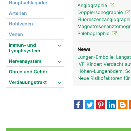
Hauptschlagader
Angiographie
Dopplersonographie
Arterien
Fluoreszenzangiograph
Hohlvenen
Magnetresonanztomog
Phlebographie
Venen
Immun- und
News
Lymphsystem
Lungen-Embolie: Langst
Nervensystem
IVF-Kinder: Verdacht au
Höhen-Lungenödem: Sch
Ohren und Gehör
Neue Risikofaktoren f
Verdauungstrakt