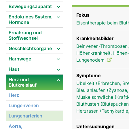
Bewegungsapparat
Fokus
Endokrines System,
Hormone
Eisentherapie beim Blu
Ernährung und
Stoffwechsel
Krankheitsbilder
Beinvenen-Thrombosen
Geschlechtsorgane
Höhenkrankheit, Höhe
Harnwege
Lungenödem
Haut
Symptome
Herz und
Übelkeit (Erbrechen, Br
Blutkreislauf
Blau anlaufen (Zyanose,
Herz
Muskelschwäche (Kraftl
Bluthusten (Blutspucke
Lungenvenen
Herzrasen (Tachykardie,
Lungenarterien
lungenvenen mann
Aorta,
Untersuchungen