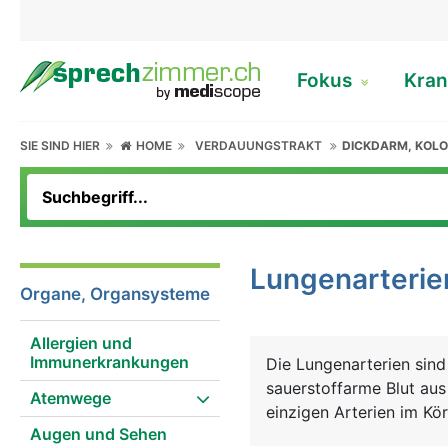
Fokus
Kran
SIE SIND HIER
HOME
VERDAUUNGSTRAKT
DICKDARM, KOL
Lungenarterie
Organe, Organsysteme
Allergien und
Immunerkrankungen
Die Lungenarterien sind
sauerstoffarme Blut aus
Atemwege
einzigen Arterien im Kö
Augen und Sehen
normalerweise die Vene