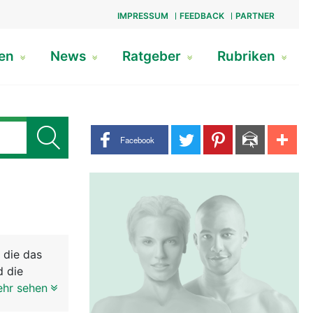
IMPRESSUM
FEEDBACK
PARTNER
gen
News
Ratgeber
Rubriken
Share buttons
Facebook
 die das
d die
be haben
ehr sehen