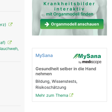
Krankheitsbilder
interaktiv
mit Organmodell finden
Organmodell anschauen
erz)
laf)
Bauchweh,
MySana
Gesundheit selber in die Hand
nehmen
Bildung, Wissenstests,
Risikoschätzung
Mehr zum Thema