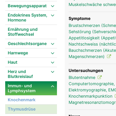
Muskelschwäche schwe
Bewegungsapparat
Endokrines System,
Symptome
Hormone
Brustschmerzen (Schmer
Ernährung und
Sehstörung (Sehversch
Stoffwechsel
Appetitlosigkeit (Appeti
Geschlechtsorgane
Nachtschweiss (nächtlic
Bauchschmerzen (Akute
Harnwege
Magenschmerzen)
Haut
Untersuchungen
Herz und
Blutkreislauf
Blutentnahme
Computertomographie,
Immun- und
Elektromyographie, E
Lymphsystem
Knochenmarkpunktion
Knochenmark
Magnetresonanztomog
Thymusdrüse