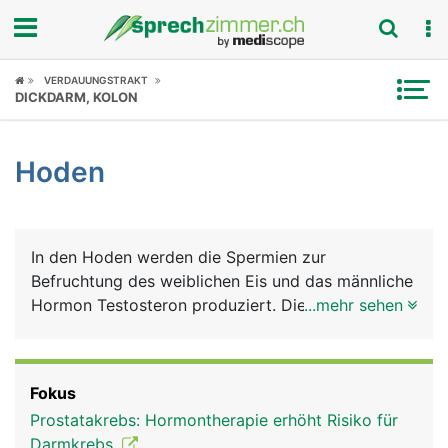
Fokus
VERDAUUNGSTRAKT
DICKDARM, KOLON
Krankheitsbilder
Hoden
Symptome
Untersuchungen
In den Hoden werden die Spermien zur
News
Befruchtung des weiblichen Eis und das männliche
Hormon Testosteron produziert. Die Hoden liegen
...mehr sehen
Ratgeber
vor Wärme und Kälte gut geschützt im Hodensack.
Rubriken
Fokus
Prostatakrebs: Hormontherapie erhöht Risiko für
Darmkrebs