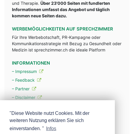
und Therapie.
Über 23'000 Seiten mit fundlerten
Informationen umfasst das Angebot und täglich
kommen neue Seiten dazu.
WERBEMÖGLICHKEITEN AUF SPRECHZIMMER
Für Ihre Werbebotschaft, PR-Kampagne oder
Kommunikationsstrategie mit Bezug zu Gesundheit oder
Medizin ist sprechzimmer.ch die ideale Platform
INFORMATIONEN
– Impressum
– Feedback
– Partner
– Disclaimer
– Datenschutzerklärung / Privacy Policy
"Diese Website nutzt Cookies. Mit der
weiteren Nutzung erklären Sie sich
– Werbung
einverstanden. "
Infos
– Mehr über unsere Experten