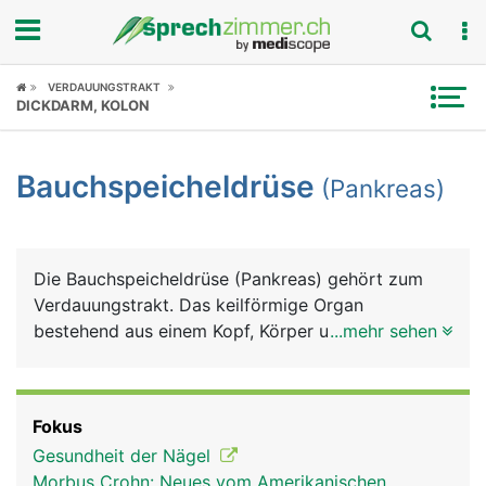
Fokus
VERDAUUNGSTRAKT
DICKDARM, KOLON
Krankheitsbilder
Bauchspeicheldrüse
(Pankreas)
Symptome
Untersuchungen
Die Bauchspeicheldrüse (Pankreas) gehört zum
News
Verdauungstrakt. Das keilförmige Organ
bestehend aus einem Kopf, Körper und Schwanz,
...mehr sehen
Ratgeber
ist etwa 15 Zentimeter lang und liegt quer im
Oberbauch direkt hinter dem Magen. Die
Rubriken
Bauchspeicheldrüse hat zwei wesentlich Aufgaben:
Fokus
Sie produziert einen Verdauungssaft
Gesundheit der Nägel
(Bauchspeichel), der über den
Morbus Crohn: Neues vom Amerikanischen