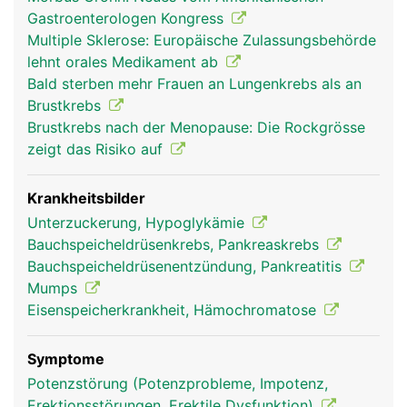
Bauchspeicheldrüsengang in den Zwölffingerdarm
Gastroenterologen Kongress
geleitet wird. Der Saft enthält verschiedene
Multiple Sklerose: Europäische Zulassungsbehörde
Enzyme zur Aufspaltung der Nahrungsbestandteile
lehnt orales Medikament ab
(Eiweisse, Kohlenhydrate, Fette). Ausserdem
Bald sterben mehr Frauen an Lungenkrebs als an
neutralisiert das Sekret die zuvor in die Nahrung
Brustkrebs
gelangte Magensäure, damit die empfindliche
Brustkrebs nach der Menopause: Die Rockgrösse
Darmschleimhaut nicht von der Säure angegriffen
zeigt das Risiko auf
wird. Die zweite Aufgabe ist die Produktion der
Hormone Insulin und Glukagon, die als
Gegenspieler den Blutzucker regulieren. Insulin
Krankheitsbilder
wirkt blutzuckersenkend, Glukagon
Unterzuckerung, Hypoglykämie
blutzuckersteigernd. Wenn der Blutzuckerspiegel
Bauchspeicheldrüsenkrebs, Pankreaskrebs
steigt, beispielsweise nach einer Mahlzeit, gibt die
Bauchspeicheldrüsenentzündung, Pankreatitis
Bauchspeicheldrüse Insulin ins Blut ab, wodurch
Mumps
der Zuckerspiegel sinkt. Wenn umgekehrt der
Eisenspeicherkrankheit, Hämochromatose
Blutzuckerspiegel zu niedrig ist, wird Glukagon
abgegeben.
Symptome
Potenzstörung (Potenzprobleme, Impotenz,
Erektionsstörungen, Erektile Dysfunktion)