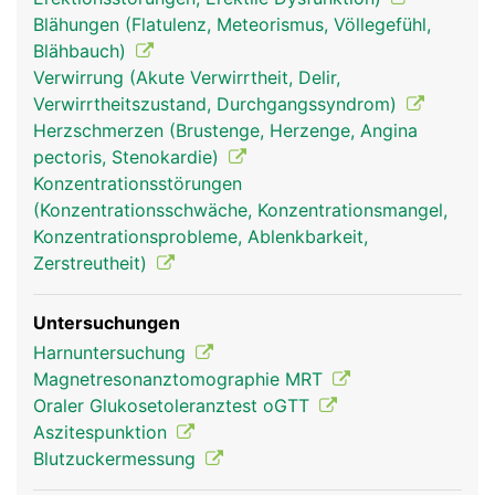
Blähungen (Flatulenz, Meteorismus, Völlegefühl,
Blähbauch)
Verwirrung (Akute Verwirrtheit, Delir,
Verwirrtheitszustand, Durchgangssyndrom)
Herzschmerzen (Brustenge, Herzenge, Angina
pectoris, Stenokardie)
Konzentrationsstörungen
bauchspeicheldrüse
bauchspeicheldrüse
(Konzentrationsschwäche, Konzentrationsmangel,
pankreas frau
pankreas mann
Konzentrationsprobleme, Ablenkbarkeit,
Zerstreutheit)
Untersuchungen
Harnuntersuchung
Magnetresonanztomographie MRT
Oraler Glukosetoleranztest oGTT
Aszitespunktion
Blutzuckermessung