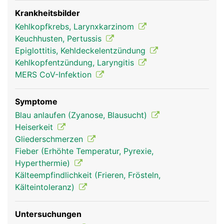
einen Staubsaugerschlauch. Die Innenwand wird
von einer Schleimhaut ausgekleidet, die mit
Krankheitsbilder
feinsten Flimmerhärchen ausgestattet ist. Der
Kehlkopfkrebs, Larynxkarzinom
Schleim fängt Fremdkörper wie Staub, Pollen oder
Keuchhusten, Pertussis
Bakterien ab, die mit der Luft eingeatmet werden
Epiglottitis, Kehldeckelentzündung
und die beweglichen Flimmerhärchen
Kehlkopfentzündung, Laryngitis
transportieren den Schleim zurück in den Rachen
MERS CoV-Infektion
wo er entweder geschluckt oder ausgehustet wird.
Symptome
Blau anlaufen (Zyanose, Blausucht)
Heiserkeit
Gliederschmerzen
Fieber (Erhöhte Temperatur, Pyrexie,
Hyperthermie)
Kälteempfindlichkeit (Frieren, Frösteln,
Kälteintoleranz)
Luftröhre Frau
Luftröhre Mann
Luftröhre Frau
Untersuchungen