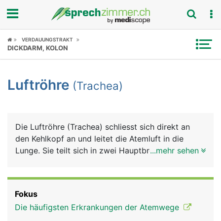
Fokus
VERDAUUNGSTRAKT
DICKDARM, KOLON
Krankheitsbilder
Luftröhre
(Trachea)
Symptome
Untersuchungen
Die Luftröhre (Trachea) schliesst sich direkt an
News
den Kehlkopf an und leitet die Atemluft in die
Lunge. Sie teilt sich in zwei Hauptbronchien, die in
...mehr sehen
Ratgeber
den rechten und linken Lungenflügel führen. Die
etwa 12 Zentimeter lange Luftröhre besteht aus
Rubriken
einem elastischen Schlauch, für dessen Stabilität
Fokus
und Festigkeit 16 bis 20 U-förmige
Die häufigsten Erkrankungen der Atemwege
Knorpelspangen sorgen. Ihr Aussehen erinnert an