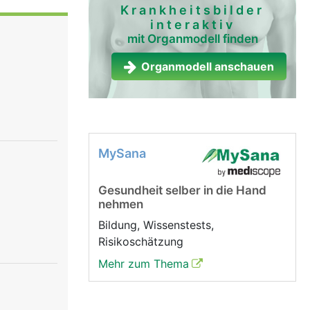
ttel
Krankheitsbilder
interaktiv
rdaut").
mit Organmodell finden
ber.
n und
Organmodell anschauen
örper, wo
le werden
ert.
MySana
Gesundheit selber in die Hand
nehmen
Bildung, Wissenstests,
Risikoschätzung
Mehr zum Thema