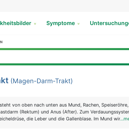
kheitsbilder
Symptome
Untersuchun
ON
kt
(Magen-Darm-Trakt)
steht von oben nach unten aus Mund, Rachen, Speiseröhre
astdarm (Rektum) und Anus (After). Zum Verdauungssyst
icheldrüse, die Leber und die Gallenblase. Im Mund wird d
...m
ert und mit dem Sekret der Speicheldrüsen vermischt. Der 