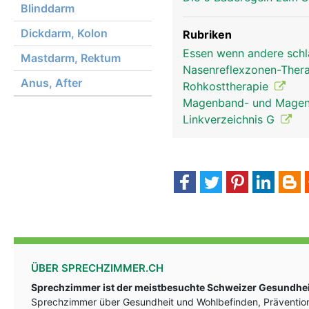
Blinddarm
Dickdarm, Kolon
Rubriken
Essen wenn andere schl
Mastdarm, Rektum
Nasenreflexzonen-Ther
Anus, After
Rohkosttherapie
Kopf Links Mann
Magenband- und Magen-
Linkverzeichnis G
ÜBER SPRECHZIMMER.CH
Sprechzimmer ist der meistbesuchte Schweizer Gesundheit
Sprechzimmer über Gesundheit und Wohlbefinden, Prävention