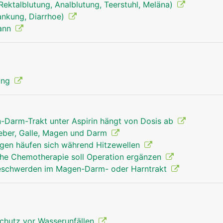
, Rektalblutung, Analblutung, Teerstuhl, Meläna)
rankung, Diarrhoe)
Mann
verdauungstrakt mann
Kopf Links Fr
ung
n-Darm-Trakt unter Aspirin hängt von Dosis ab
Leber, Galle, Magen und Darm
en häufen sich während Hitzewellen
he Chemotherapie soll Operation ergänzen
Beschwerden im Magen-Darm- oder Harntrakt
chutz vor Wasserunfällen