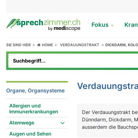
Fokus
Kran
SIE SIND HIER
HOME
VERDAUUNGSTRAKT
DICKDARM, KOL
Verdauungstra
Organe, Organsysteme
Allergien und
Immunerkrankungen
Der Verdauungstrakt be
Dünndarm, Dickdarm, M
Atemwege
ausserdem die Bauchspe
Augen und Sehen
mit den Zähnen zerklein