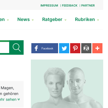
IMPRESSUM
FEEDBACK
PARTNER
gen
News
Ratgeber
Rubriken
Share buttons
Facebook
, Magen,
em gehören
ie Nahrung
ehr sehen
Speichel