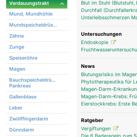
Blut im Stuhl (Blutstuhl
Verdauungstrakt
Durchfall (Durchfallerk
Mund, Mundhöhle
Unterleibsschmerzen 
Mundspeicheldrüsen
Untersuchungen
Zähne
Endoskopie
Zunge
verdauungstrakt frau
Fruchtwasseruntersuch
Speiseröhre
News
Magen
Blutungsrisiko im Mage
Bauchspeicheldrüse,
Phytotherapeutika für 
Pankreas
Magen-Darm-Erkrankung
Magen-Darm-Krebs: Frü
Gallenblase
Eierstockkrebs: Erste 
Leber
Zwölffingerdarm
Ratgeber
Vergiftungen
Dünndarm
Die 6 Baderegeln zum S