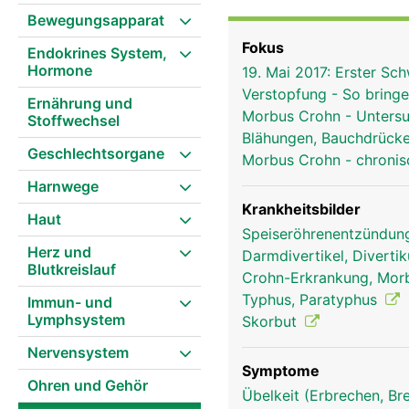
macht feste Bissen glei
Bewegungsapparat
(Kohlenhydrate) ein. In
Fokus
Endokrines System,
Dabei helfen die Verdau
Hormone
19. Mai 2017: Erster S
Wichtige Nährstoffe we
Verstopfung - So bring
gelangen über die Pfort
Ernährung und
Morbus Crohn - Unters
Stoffwechsel
sie gespeichert und we
Blähungen, Bauchdrück
als Stuhl aus dem Körpe
Geschlechtsorgane
Morbus Crohn - chroni
wellenförmige Darmbewe
Harnwege
Krankheitsbilder
Haut
Speiseröhrenentzündung
Herz und
Darmdivertikel, Divertik
Blutkreislauf
Crohn-Erkrankung, Mor
Typhus, Paratyphus
Immun- und
Lymphsystem
Skorbut
Nervensystem
Symptome
Ohren und Gehör
Übelkeit (Erbrechen, Br