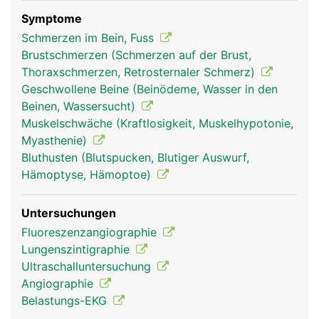
sammelt das Blut aus der oberen Körperhälfte
(Kopf, Hals, Arme, Brust), die untere Hohlvene
Symptome
sammelt das Blut aus der unteren Körperhälfte
Schmerzen im Bein, Fuss
(Beine, Beckenorgane und Bauchraum).
Brustschmerzen (Schmerzen auf der Brust,
Thoraxschmerzen, Retrosternaler Schmerz)
Geschwollene Beine (Beinödeme, Wasser in den
Beinen, Wassersucht)
Muskelschwäche (Kraftlosigkeit, Muskelhypotonie,
Myasthenie)
Bluthusten (Blutspucken, Blutiger Auswurf,
Hämoptyse, Hämoptoe)
Untersuchungen
hohlvenen frau
hohlvenen mann
Fluoreszenzangiographie
Lungenszintigraphie
Ultraschalluntersuchung
Angiographie
Belastungs-EKG