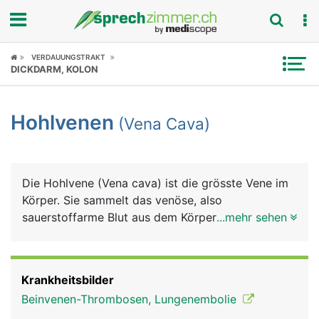
Fokus
VERDAUUNGSTRAKT
DICKDARM, KOLON
Krankheitsbilder
Hohlvenen
(Vena Cava)
Symptome
Untersuchungen
Die Hohlvene (Vena cava) ist die grösste Vene im
News
Körper. Sie sammelt das venöse, also
sauerstoffarme Blut aus dem Körper und leitet es
...mehr sehen
Ratgeber
zurück zum rechten Herz, von wo es weiter in die
Lunge gepumpt wird, um wieder mit Sauerstoff
Rubriken
angereichert zu werden. Eigentlich sind es zwei
Krankheitsbilder
Hohlvenen, da sie in einen oberen und unteren
Beinvenen-Thrombosen, Lungenembolie
Abschnitt unterteilt wird. Die obere Hohlvene