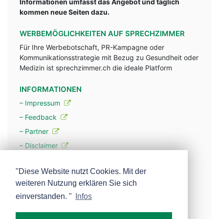
Informationen umfasst das Angebot und täglich
kommen neue Seiten dazu.
WERBEMÖGLICHKEITEN AUF SPRECHZIMMER
Für Ihre Werbebotschaft, PR-Kampagne oder
Kommunikationsstrategie mit Bezug zu Gesundheit oder
Medizin ist sprechzimmer.ch die ideale Platform
INFORMATIONEN
– Impressum
– Feedback
– Partner
– Disclaimer
– Datenschutzerklärung / Privacy Policy
"Diese Website nutzt Cookies. Mit der
weiteren Nutzung erklären Sie sich
– Werbung
einverstanden. "
Infos
– Mehr über unsere Experten