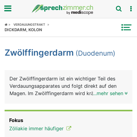
Fokus
VERDAUUNGSTRAKT
DICKDARM, KOLON
Krankheitsbilder
Zwölffingerdarm
(Duodenum)
Symptome
Untersuchungen
Der Zwölffingerdarm ist ein wichtiger Teil des
News
Verdauungsapparates und folgt direkt auf den
Magen. Im Zwölffingerdarm wird kräftig
...mehr sehen
Ratgeber
weiterverdaut, die Verdauungssäfte Galle und
Bauchspeichel münden hier.
Rubriken
Fokus
Zöliakie immer häufiger