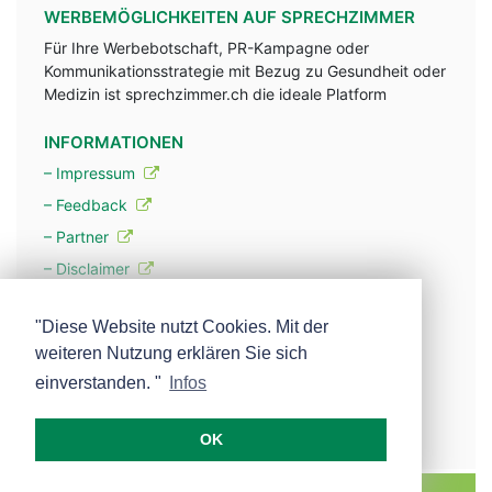
WERBEMÖGLICHKEITEN AUF SPRECHZIMMER
Für Ihre Werbebotschaft, PR-Kampagne oder
Kommunikationsstrategie mit Bezug zu Gesundheit oder
Medizin ist sprechzimmer.ch die ideale Platform
INFORMATIONEN
– Impressum
– Feedback
– Partner
– Disclaimer
– Datenschutzerklärung / Privacy Policy
"Diese Website nutzt Cookies. Mit der
weiteren Nutzung erklären Sie sich
– Werbung
einverstanden. "
Infos
– Mehr über unsere Experten
OK
MEDISCOPE AG E-MAIL:
INFO@MEDISCOPE.CH