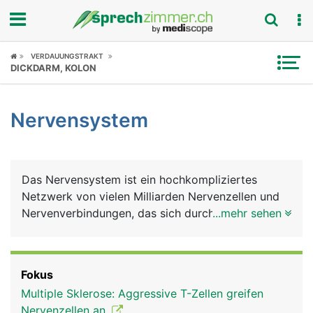
Fokus
VERDAUUNGSTRAKT
DICKDARM, KOLON
Krankheitsbilder
Nervensystem
Symptome
Untersuchungen
Das Nervensystem ist ein hochkompliziertes
News
Netzwerk von vielen Milliarden Nervenzellen und
Nervenverbindungen, das sich durch den ganzen
...mehr sehen
Ratgeber
Körper erstreckt. Es ist das grundlegende
Nachrichten- und Kommunikationsnetz, das
Rubriken
zusammen mit dem Hormonsystem alle bewussten
Fokus
und unbewussten Körperfunktionen steuert und
Multiple Sklerose: Aggressive T-Zellen greifen
aufeinander abstimmt. Das Gehirn ist dabei die
Nervenzellen an