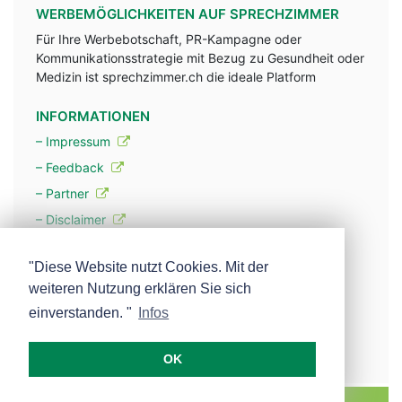
WERBEMÖGLICHKEITEN AUF SPRECHZIMMER
Für Ihre Werbebotschaft, PR-Kampagne oder
Kommunikationsstrategie mit Bezug zu Gesundheit oder
Medizin ist sprechzimmer.ch die ideale Platform
INFORMATIONEN
– Impressum
– Feedback
– Partner
– Disclaimer
– Datenschutzerklärung / Privacy Policy
"Diese Website nutzt Cookies. Mit der
weiteren Nutzung erklären Sie sich
– Werbung
einverstanden. "
Infos
– Mehr über unsere Experten
OK
MEDISCOPE AG E-MAIL:
INFO@MEDISCOPE.CH