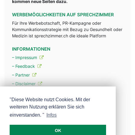
kommen neue Seiten dazu.
WERBEMÖGLICHKEITEN AUF SPRECHZIMMER
Für Ihre Werbebotschaft, PR-Kampagne oder
Kommunikationsstrategie mit Bezug zu Gesundheit oder
Medizin ist sprechzimmer.ch die ideale Platform
INFORMATIONEN
– Impressum
– Feedback
– Partner
– Disclaimer
– Datenschutzerklärung / Privacy Policy
"Diese Website nutzt Cookies. Mit der
weiteren Nutzung erklären Sie sich
– Werbung
einverstanden. "
Infos
– Mehr über unsere Experten
OK