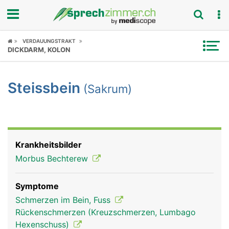
Fokus
VERDAUUNGSTRAKT
DICKDARM, KOLON
Krankheitsbilder
Steissbein
(Sakrum)
Symptome
Untersuchungen
News
Krankheitsbilder
Morbus Bechterew
Ratgeber
Symptome
Rubriken
Schmerzen im Bein, Fuss
Rückenschmerzen (Kreuzschmerzen, Lumbago
Hexenschuss)