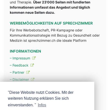
und Therapie.
Über 23'000 Seiten mit fundlerten
Informationen umfasst das Angebot und täglich
kommen neue Seiten dazu.
WERBEMÖGLICHKEITEN AUF SPRECHZIMMER
Für Ihre Werbebotschaft, PR-Kampagne oder
Kommunikationsstrategie mit Bezug zu Gesundheit oder
Medizin ist sprechzimmer.ch die ideale Platform
INFORMATIONEN
– Impressum
– Feedback
– Partner
– Disclaimer
– Datenschutzerklärung / Privacy Policy
"Diese Website nutzt Cookies. Mit der
weiteren Nutzung erklären Sie sich
– Werbung
einverstanden. "
Infos
– Mehr über unsere Experten