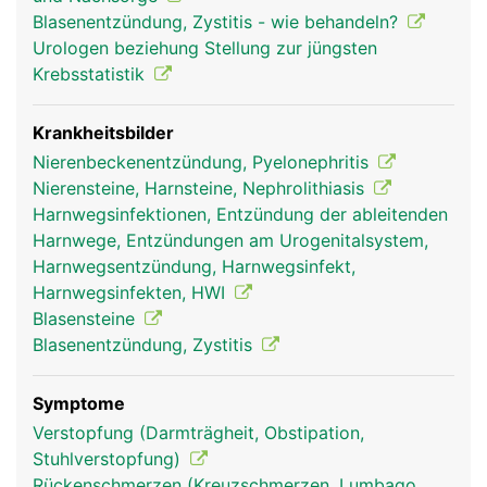
Hinterseite der Blasenwand und ist so angelegt,
Blasenentzündung, Zystitis - wie behandeln?
dass sie wie ein Ventil funktioniert, damit der Urin
Urologen beziehung Stellung zur jüngsten
nicht in Richtung Nieren zurückfliessen kann.
Krebsstatistik
Krankheitsbilder
Nierenbeckenentzündung, Pyelonephritis
Nierensteine, Harnsteine, Nephrolithiasis
Harnwegsinfektionen, Entzündung der ableitenden
Harnwege, Entzündungen am Urogenitalsystem,
Harnwegsentzündung, Harnwegsinfekt,
Harnwegsinfekten, HWI
Blasensteine
Blasenentzündung, Zystitis
Symptome
Verstopfung (Darmträgheit, Obstipation,
Stuhlverstopfung)
Rückenschmerzen (Kreuzschmerzen, Lumbago