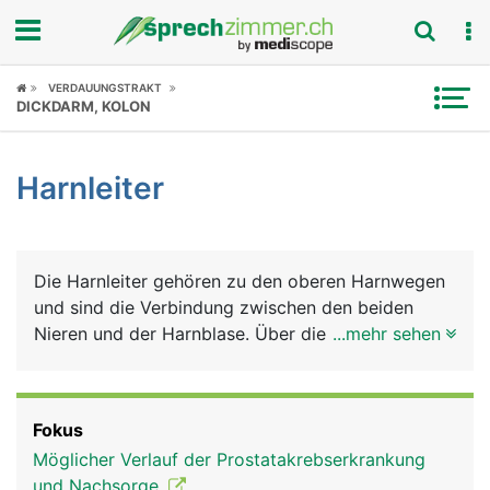
Fokus
VERDAUUNGSTRAKT
DICKDARM, KOLON
Krankheitsbilder
Harnleiter
Symptome
Untersuchungen
Die Harnleiter gehören zu den oberen Harnwegen
News
und sind die Verbindung zwischen den beiden
Nieren und der Harnblase. Über die Harnleiter
...mehr sehen
Ratgeber
fliesst der in den Nieren gebildete Harn in die
Blase. Die Harnleiter sind etwa 30 Zentimeter
Rubriken
lange, bleistiftdicke Muskelschläuche, die den
Fokus
Harn durch wellenförmige Bewegungen in die
Möglicher Verlauf der Prostatakrebserkrankung
Blase befördern. Die Mündungsstelle liegt an der
und Nachsorge