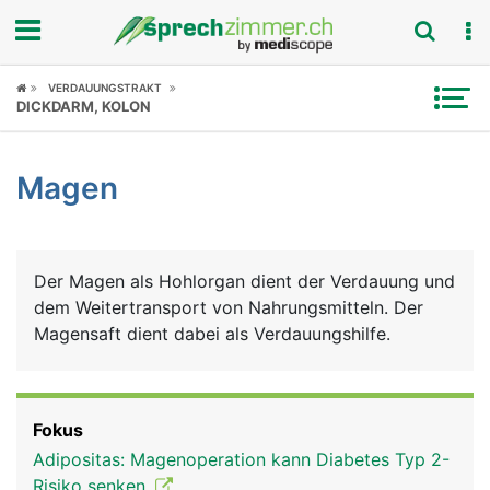
Fokus
VERDAUUNGSTRAKT
DICKDARM, KOLON
Krankheitsbilder
Magen
Symptome
Untersuchungen
Der Magen als Hohlorgan dient der Verdauung und
News
dem Weitertransport von Nahrungsmitteln. Der
Magensaft dient dabei als Verdauungshilfe.
Ratgeber
Rubriken
Fokus
Adipositas: Magenoperation kann Diabetes Typ 2-
Risiko senken