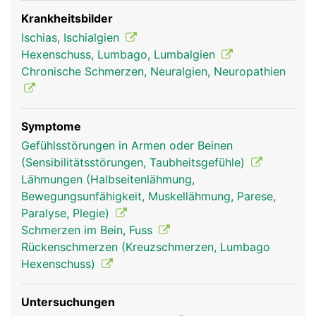
Wadennerv und einen Schienbeinnerv. Der
Ischiasnerv leitet einerseits Schmerz- und
Krankheitsbilder
Gefühlswahrnehmungen von den Beinen und
Ischias, Ischialgien
Füssen zum Gehirn und andererseits
Hexenschuss, Lumbago, Lumbalgien
Bewegungssignale vom Gehirn zu den jeweiligen
Chronische Schmerzen, Neuralgien, Neuropathien
Muskeln der Beine und Füsse. Schäden des
Ischiasnervs können daher starke Schmerzen,
Taubheitsgefühle oder Muskelschwächen bzw.
Symptome
Lähmungen an den Beinen auslösen.
Gefühlsstörungen in Armen oder Beinen
(Sensibilitätsstörungen, Taubheitsgefühle)
Lähmungen (Halbseitenlähmung,
Bewegungsunfähigkeit, Muskellähmung, Parese,
Paralyse, Plegie)
Schmerzen im Bein, Fuss
Rückenschmerzen (Kreuzschmerzen, Lumbago
Hexenschuss)
Untersuchungen
ischiasnerv frau
ischiasnerv mann