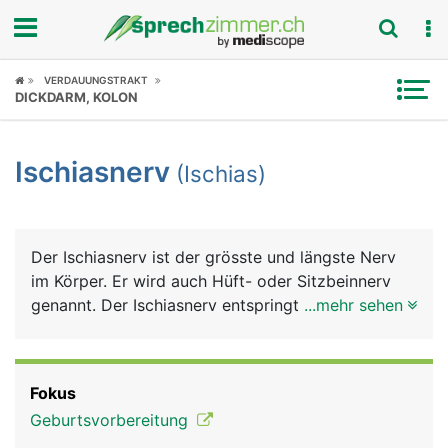
Fokus
VERDAUUNGSTRAKT
DICKDARM, KOLON
Krankheitsbilder
Ischiasnerv
(Ischias)
Symptome
Untersuchungen
Der Ischiasnerv ist der grösste und längste Nerv
News
im Körper. Er wird auch Hüft- oder Sitzbeinnerv
genannt. Der Ischiasnerv entspringt in Höhe der
...mehr sehen
Ratgeber
Lendenwirbelsäule aus einem Nervengeflecht des
Rückenmarks. Er gelangt unter dem Gesässmuskel
Rubriken
über eine Öffnung im Beckenknochen an die
Fokus
Rückseite des Beines und zieht bis zu den Zehen.
Geburtsvorbereitung
In Höhe der Kniekehle teilt er sich in einen