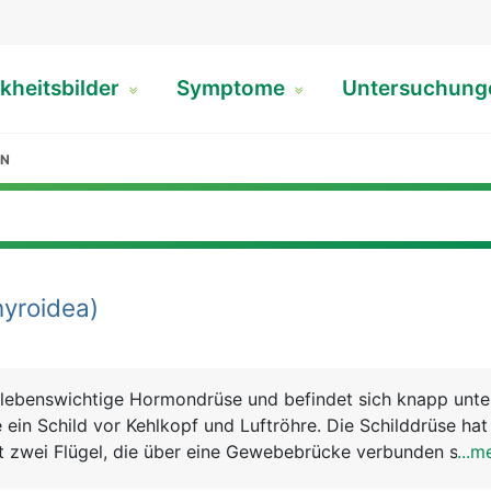
kheitsbilder
Symptome
Untersuchun
ON
yroidea)
e lebenswichtige Hormondrüse und befindet sich knapp unte
e ein Schild vor Kehlkopf und Luftröhre. Die Schilddrüse ha
t zwei Flügel, die über eine Gewebebrücke verbunden sind.
...m
 Schilddrüsenhormone und das Hormon Calcitonin. Die