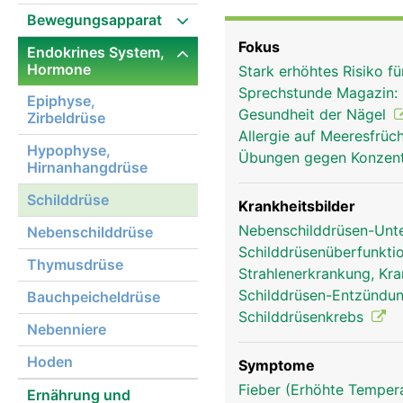
Schilddrüsenhormone wir
Bewegungsapparat
So haben sie Einfluss a
Fokus
Endokrines System,
Körpertemperatur, Herz
Hormone
Stark erhöhtes Risiko f
sowie Gemütsverfassung
Sprechstunde Magazin:
zudem die Gehirn- und 
Epiphyse,
Gesundheit der Nägel
Zirbeldrüse
an der Feinregulation vo
Allergie auf Meeresfrüc
Schilddrüsenhormone ben
Hypophyse,
Übungen gegen Konzent
erhält und speichert.
Hirnanhangdrüse
Schilddrüse
Krankheitsbilder
Nebenschilddrüsen-Unt
Nebenschilddrüse
Schilddrüsenüberfunkti
Thymusdrüse
Strahlenerkrankung, Kra
Schilddrüsen-Entzündun
Bauchpeicheldrüse
Schilddrüsenkrebs
Nebenniere
Hoden
Symptome
Fieber (Erhöhte Tempera
Ernährung und