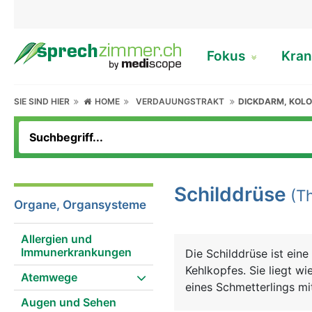
Fokus
Kran
SIE SIND HIER
HOME
VERDAUUNGSTRAKT
DICKDARM, KOL
Schilddrüse
(Th
Organe, Organsysteme
Allergien und
Immunerkrankungen
Die Schilddrüse ist ein
Kehlkopfes. Sie liegt wi
Atemwege
eines Schmetterlings mi
Augen und Sehen
Schilddrüse produziert