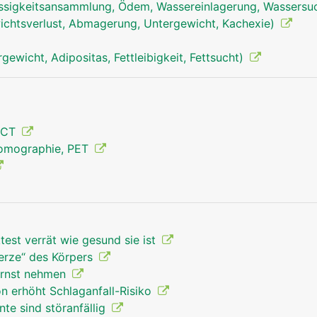
ssigkeitsansammlung, Ödem, Wassereinlagerung, Wassersu
chtsverlust, Abmagerung, Untergewicht, Kachexie)
wicht, Adipositas, Fettleibigkeit, Fettsucht)
Schilddrüse Mann
 CT
Tomographie, PET
test verrät wie gesund sie ist
kerze“ des Körpers
ernst nehmen
n erhöht Schlaganfall-Risiko
te sind störanfällig