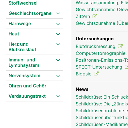
Wasseransammlung, Flü
Stoffwechsel
Gewichtsabnahme (Gewi
Geschlechtsorgane
Zittern
Gewichtszunahme (Überge
Harnwege
Haut
Untersuchungen
Herz und
Schilddrüse Frau
Blutdruckmessung
Blutkreislauf
Computertomographie,
Immun- und
Positronen-Emissions-
Lymphsystem
SPECT-Untersuchung
Biopsie
Nervensystem
Ohren und Gehör
News
Verdauungstrakt
Schilddrüse: Ein Schluck
Schilddrüse: Die „Zünd
Schilddrüsenprobleme 
Schilddrüsenüberfunktio
Schilddrüsen-Medikamen