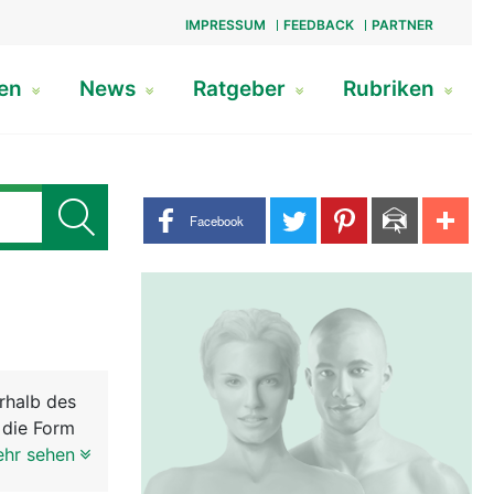
IMPRESSUM
FEEDBACK
PARTNER
gen
News
Ratgeber
Rubriken
Share buttons
Facebook
rhalb des
t die Form
 Die
ehr sehen