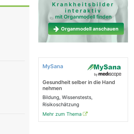
 anregen.
Krankheitsbilder
interaktiv
mit Organmodell finden
nsystem
senhormone
Organmodell anschauen
onin ist
as Blut
MySana
Gesundheit selber in die Hand
nehmen
Bildung, Wissenstests,
Risikoschätzung
Mehr zum Thema