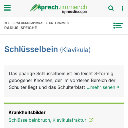
Fokus
BEWEGUNGSAPPARAT
UNTERARM
RADIUS, SPEICHE
Krankheitsbilder
Schlüsselbein
(Klavikula)
Symptome
Untersuchungen
Das paarige Schlüsselbein ist ein leicht S-förmig
News
gebogener Knochen, der im vorderen Bereich der
Schulter liegt und das Schulterblatt mit dem
...mehr sehen
Ratgeber
Brustbein gelenkig verbindet. Es ist auf seiner
gesamten Länge gut unter der Haut sicht- und
Rubriken
tastbar. Schlüsselbein und Schulterblatt bilden
Krankheitsbilder
zusammen den Schultergürtel. Beide haben eine
Schlüsselbeinbruch, Klavikulafraktur
wichtige Funktion bei der Beweglichkeit und