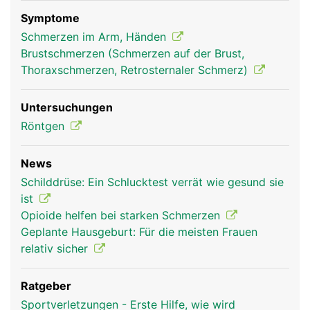
Stabilisierung des Schultergelenks.
Symptome
Schmerzen im Arm, Händen
Brustschmerzen (Schmerzen auf der Brust,
Thoraxschmerzen, Retrosternaler Schmerz)
Untersuchungen
Röntgen
News
Schlüsselbein Frau
Schlüsselbein
Schilddrüse: Ein Schlucktest verrät wie gesund sie
Mann
ist
Opioide helfen bei starken Schmerzen
Geplante Hausgeburt: Für die meisten Frauen
relativ sicher
Ratgeber
Sportverletzungen - Erste Hilfe, wie wird