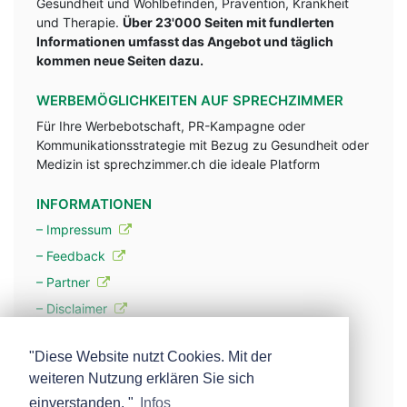
Gesundheit und Wohlbefinden, Prävention, Krankheit
und Therapie.
Über 23'000 Seiten mit fundlerten
Informationen umfasst das Angebot und täglich
kommen neue Seiten dazu.
WERBEMÖGLICHKEITEN AUF SPRECHZIMMER
Für Ihre Werbebotschaft, PR-Kampagne oder
Kommunikationsstrategie mit Bezug zu Gesundheit oder
Medizin ist sprechzimmer.ch die ideale Platform
INFORMATIONEN
– Impressum
– Feedback
– Partner
– Disclaimer
– Datenschutzerklärung / Privacy Policy
"Diese Website nutzt Cookies. Mit der
weiteren Nutzung erklären Sie sich
– Werbung
einverstanden. "
Infos
– Mehr über unsere Experten