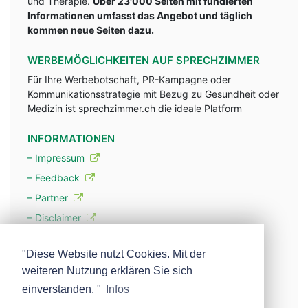
und Therapie.
Über 23'000 Seiten mit fundlerten
Informationen umfasst das Angebot und täglich
kommen neue Seiten dazu.
WERBEMÖGLICHKEITEN AUF SPRECHZIMMER
Für Ihre Werbebotschaft, PR-Kampagne oder
Kommunikationsstrategie mit Bezug zu Gesundheit oder
Medizin ist sprechzimmer.ch die ideale Platform
INFORMATIONEN
– Impressum
– Feedback
– Partner
– Disclaimer
– Datenschutzerklärung / Privacy Policy
"Diese Website nutzt Cookies. Mit der
weiteren Nutzung erklären Sie sich
– Werbung
einverstanden. "
Infos
– Mehr über unsere Experten