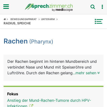
Fokus
BEWEGUNGSAPPARAT
UNTERARM
RADIUS, SPEICHE
Krankheitsbilder
Rachen
(Pharynx)
Symptome
Untersuchungen
Der Rachen beginnt im hinteren Mundbereich und
News
verbindet Nase und Mund mit Speiseröhre und
Luftröhre. Durch den Rachen gelangt einerseits die
...mehr sehen
Ratgeber
Luft über die Luftröhre in die Lunge und
andererseits Nahrung und Flüssigkeiten über die
Rubriken
Speiseröhre in den Magen. Am Beginn der
Fokus
Luftröhre liegt der Kehlkopf mit den
Anstieg der Mund-Rachen-Tumore durch HPV-
Stimmbändern, die der Tonbildung dienen.
Infektionen