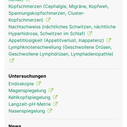
Mittelohr herstellt und für den Druckausgleich
Kopfschmerzen (Cephalgie, Migräne, Kopfweh,
beim Schlucken sorgt.
Spannungskopfschmerzen, Cluster-
Kopfschmerzen)
Nachtschweiss (nächtliches Schwitzen, nächtliche
Hyperhidrose, Schwitzen im Schlaf)
Appetitlosigkeit (Appetitverlust, Inappetenz)
Lymphknotenschwellung (Geschwollene Drüsen,
Geschwollene Lymphdrüsen, Lymphadenopathie)
Untersuchungen
Rachen Frau
Rachen Mann
Rachen Frau
Endoskopie
Magenspiegelung
Kehlkopfspiegelung
Langzeit-pH-Metrie
Nasenspiegelung
News