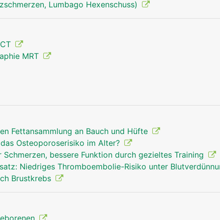
uzschmerzen, Lumbago Hexenschuss)
 CT
Hüftgelenk Mann
raphie MRT
gen Fettansammlung an Bauch und Hüfte
 das Osteoporoserisiko im Alter?
 Schmerzen, bessere Funktion durch gezieltes Training
rsatz: Niedriges Thromboembolie-Risiko unter Blutverdünn
ch Brustkrebs
ugeborenen