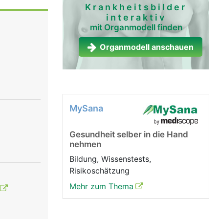
 geringer
Krankheitsbilder
interaktiv
 sie mit
mit Organmodell finden
on einer
skeln
Organmodell anschauen
Bändern
MySana
Gesundheit selber in die Hand
nehmen
Bildung, Wissenstests,
Risikoschätzung
Mehr zum Thema