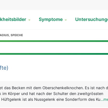
kheitsbilder
Symptome
Untersuchun
ADIUS, SPEICHE
fte)
et das Becken mit dem Oberschenkelknochen. Es ist nach 
k im Körper und hat nach der Schulter den zweitgrössten
üftgelenk ist als Nussgelenk eine Sonderform des Kugelg
...m
nteil des kugelförmigen Kopfes des Oberschenkelknochens 