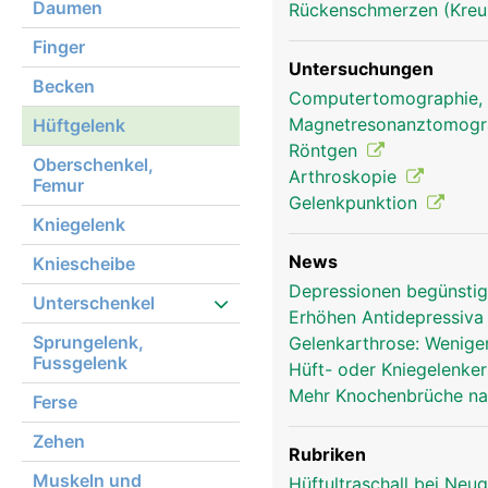
Daumen
Rückenschmerzen (Kre
Finger
Untersuchungen
Becken
Computertomographie,
Hüftgelenk Frau
Magnetresonanztomog
Hüftgelenk
Röntgen
Oberschenkel,
Arthroskopie
Femur
Gelenkpunktion
Kniegelenk
News
Kniescheibe
Depressionen begünsti
Unterschenkel
Erhöhen Antidepressiva
Sprungelenk,
Gelenkarthrose: Weniger
Fussgelenk
Hüft- oder Kniegelenke
Mehr Knochenbrüche na
Ferse
Zehen
Rubriken
Muskeln und
Hüftultraschall bei Ne