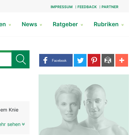
IMPRESSUM
FEEDBACK
PARTNER
gen
News
Ratgeber
Rubriken
Share buttons
Facebook
dem Knie
elenks, bei
ehr sehen
(Hüftkopf)