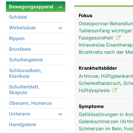
in der Hüftpfanne des 
Bewegungsapparat
als beim Kugelgelenk der
Fokus
Schädel
Gelenkknorpel bezogen 
Osteoporose-Behandlun
festen Gelenkkapsel um
Wirbelsäule
Taillenumfang wichtige
stabilisiert. Die Bewe
Fussgesundheit
Rippen
und Muskeln ermöglicht
Intravenöse Eisentherap
Brustbein
Brustkrebs nach der Me
Schultergelenk
Krankheitsbilder
Schlüsselbein,
Klavikula
Arthrose, Hüftgelenkar
Schenkelhalsbruch, Sch
Schulterblatt,
Hüftdysplasie
Skapula
Oberarm, Humerus
Symptome
Unterarm
Gefühlsstörungen in Arm
Gelenkschmerzen (Arthr
Handgelenk
Schmerzen im Bein, Fus