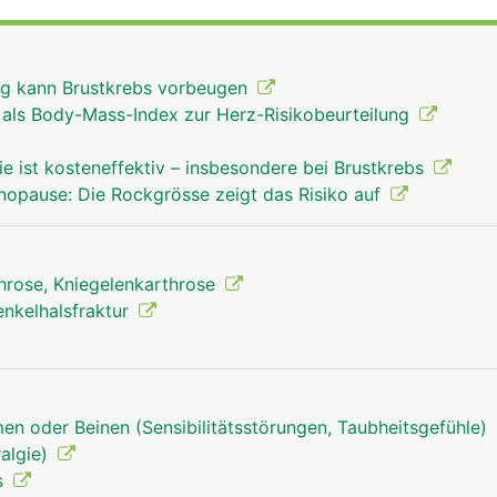
Beckens bewegt. Dadurch ist das Bewegungsausmass etwas
 Schulter. Damit die Gelenke nicht aufeinander reiben, sind
und in Gelenkschmiere eingebettet. Das Hüftgelenk wird v
g kann Brustkrebs vorbeugen
geben und durch kräftige Bänder und den umliegenden Mu
r als Body-Mass-Index zur Herz-Risikobeurteilung
gung des Beines wird durch das Zusammenspiel von Gelenk, 
.
ie ist kosteneffektiv – insbesondere bei Brustkrebs
nopause: Die Rockgrösse zeigt das Risiko auf
throse, Kniegelenkarthrose
enkelhalsfraktur
en oder Beinen (Sensibilitätsstörungen, Taubheitsgefühle)
algie)
s