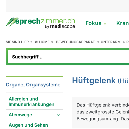
Fokus
Kran
SIE SIND HIER
HOME
BEWEGUNGSAPPARAT
UNTERARM
R
Hüftgelenk
(Hü
Organe, Organsysteme
Allergien und
Immunerkrankungen
Das Hüftgelenk verbind
das zweitgrösste Gelen
Atemwege
Bewegungsumfang. Das H
Augen und Sehen
dem sich der grösste A