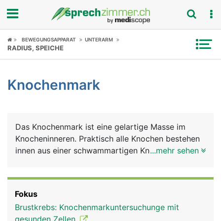
Fokus
BEWEGUNGSAPPARAT
UNTERARM
RADIUS, SPEICHE
Krankheitsbilder
Knochenmark
Symptome
Untersuchungen
Das Knochenmark ist eine gelartige Masse im
News
Knocheninneren. Praktisch alle Knochen bestehen
innen aus einer schwammartigen Knochenstruktur,
...mehr sehen
Ratgeber
in die das Knochenmark eingelagert ist. Es ist für
die Blutproduktion verantwortlich. Pro Sekunde
Rubriken
werden im Knochenmark etwa 2 Millionen neue
Fokus
Blutzellen gebildet, die wichtige Aufgaben erfüllen.
Brustkrebs: Knochenmarkuntersuchunge mit
Diese umfassen die roten Blutkörperchen
gesunden Zellen