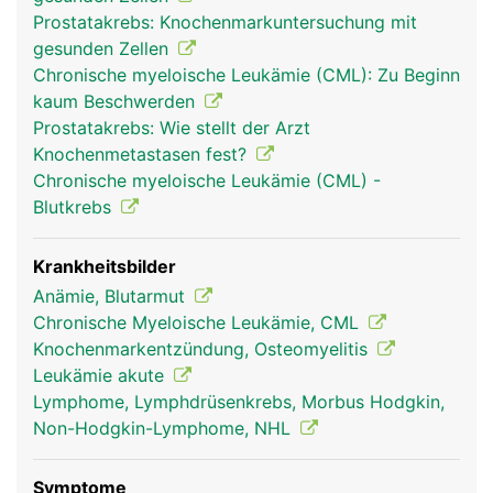
(Erythrozyten) zum Sauerstofftransport im Blut,
Prostatakrebs: Knochenmarkuntersuchung mit
die weissen Blutkörperchen (Leukozyten) zur
gesunden Zellen
Abwehr von Infektionen und die Blutplättchen
Chronische myeloische Leukämie (CML): Zu Beginn
(Thrombozyten) zur Blutstillung. Im Knochenmark
kaum Beschwerden
wird ausserdem ein Teil des Blutes als "Reserve"
Prostatakrebs: Wie stellt der Arzt
gespeichert. Bei einer Verletzung mit schnellem
Knochenmetastasen fest?
Blutverlust können diese Blutreserven
Chronische myeloische Leukämie (CML) -
herangezogen werden. Knochenmark ist nicht zu
Blutkrebs
verwechseln mit dem Rückenmark in der
Wirbelsäule.
Krankheitsbilder
Anämie, Blutarmut
Chronische Myeloische Leukämie, CML
Knochenmarkentzündung, Osteomyelitis
Leukämie akute
Lymphome, Lymphdrüsenkrebs, Morbus Hodgkin,
Non-Hodgkin-Lymphome, NHL
Symptome