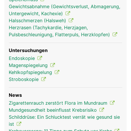
Gewichtsabnahme (Gewichtsverlust, Abmagerung,
Untergewicht, Kachexie)
Halsschmerzen (Halsweh)
Herzrasen (Tachykardie, Herzjagen,
Pulsbeschleunigung, Flatterpuls, Herzklopfen)
Untersuchungen
Endoskopie
Kehlkopf Frau
Kehlkopf Mann
Magenspiegelung
Kehlkopfspiegelung
Stroboskopie
News
Zigarettenrauch zerstört Flora im Mundraum
Mundgesundheit beeinflusst Krebsrisiko
Schilddrüse: Ein Schlucktest verrät wie gesund sie
ist