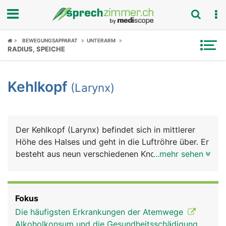
Fokus
BEWEGUNGSAPPARAT
UNTERARM
RADIUS, SPEICHE
Krankheitsbilder
Kehlkopf
(Larynx)
Symptome
Untersuchungen
Der Kehlkopf (Larynx) befindet sich in mittlerer
News
Höhe des Halses und geht in die Luftröhre über. Er
besteht aus neun verschiedenen Knorpelstücken,
...mehr sehen
Ratgeber
die durch Bänder zusammengehalten werden. Der
Kehlkopf ist die "Weiche" zwischen Nahrung und
Rubriken
Luft. An der oberen Öffnung befindet sich der
Fokus
Kehldeckel (Epiglottis), der den Kehlkopf beim
Die häufigsten Erkrankungen der Atemwege
Schlucken verschliesst und dadurch verhindert,
Alkoholkonsum und die Gesundheitsschädigung