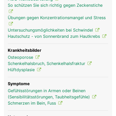
(Schenkelhals), einen langen Schaft und einem
So schützen Sie sich richtig gegen Zeckenstiche
verdickten unteren Ende mit zwei walzenförmigen
Gelenkknorren, die mit dem Schienbein und der
Übungen gegen Konzentrationsmangel und Stress
Kniescheibe das Knie bilden. Der Hüftkopf bildet
mit der Hüftpfanne des Beckens das Hüftgelenk.
Untersuchungsmöglichkeiten bei Schwindel
Der Oberschenkelknochen dient ausserdem als
Hautschutz - von Sonnenbrand zum Hautkrebs
Befestigungsanker für Bänder und Muskeln.
Krankheitsbilder
Osteoporose
Schenkelhalsbruch, Schenkelhalsfraktur
Hüftdysplasie
Symptome
Gefühlsstörungen in Armen oder Beinen
(Sensibilitätsstörungen, Taubheitsgefühle)
Oberschenkel Frau
Oberschenkel
Schmerzen im Bein, Fuss
Mann