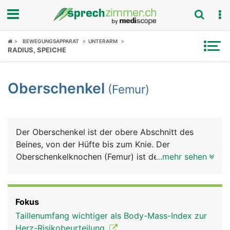
Fokus
BEWEGUNGSAPPARAT
UNTERARM
RADIUS, SPEICHE
Krankheitsbilder
Oberschenkel
(Femur)
Symptome
Untersuchungen
Der Oberschenkel ist der obere Abschnitt des
News
Beines, von der Hüfte bis zum Knie. Der
Oberschenkelknochen (Femur) ist der längste und
...mehr sehen
Ratgeber
durch seine besondere Bauweise auch der
kräftigste Röhrenknochen im Körper. Er macht
Rubriken
etwa ein Viertel der gesamten Körperlänge aus. Er
Fokus
besteht von oben nach unten aus dem kugeligen
Taillenumfang wichtiger als Body-Mass-Index zur
Kopf (Hüftkopf), einem kurzen Hals
Herz-Risikobeurteilung