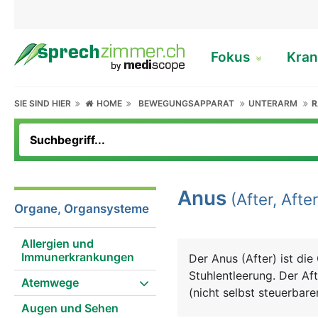
Fokus
Kran
SIE SIND HIER
HOME
BEWEGUNGSAPPARAT
UNTERARM
R
Anus
(After, Afte
Organe, Organsysteme
Allergien und
Immunerkrankungen
Der Anus (After) ist di
Stuhlentleerung. Der Af
Atemwege
(nicht selbst steuerbare
Augen und Sehen
kontrollierbaren) äusse