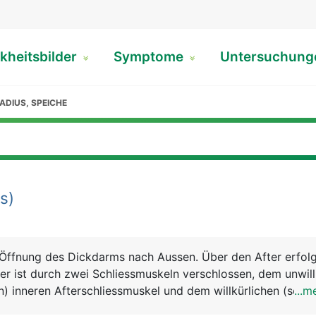
kheitsbilder
Symptome
Untersuchun
ADIUS, SPEICHE
rs)
e Öffnung des Dickdarms nach Aussen. Über den After erfolg
ter ist durch zwei Schliessmuskeln verschlossen, dem unwill
n) inneren Afterschliessmuskel und dem willkürlichen (selbs
...m
ren Afterschliessmuskel. In der Übergangszone zwischen