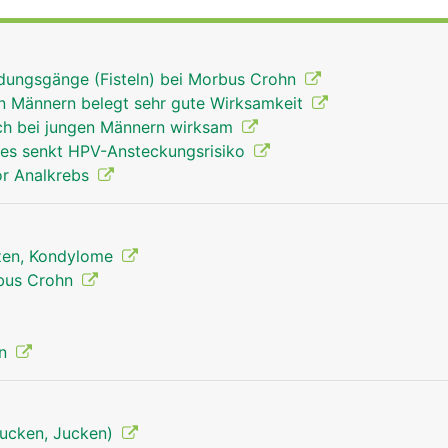
sserer Haut befindet sich die sogenannte Hämorrhoidalzon
ammen mit den beiden Ringmuskeln den Enddarm abdichtet
ndungsgänge (Fisteln) bei Morbus Crohn
an Männern belegt sehr gute Wirksamkeit
ch bei jungen Männern wirksam
es senkt HPV-Ansteckungsrisiko
or Analkrebs
rzen, Kondylome
bus Crohn
on
tjucken, Jucken)