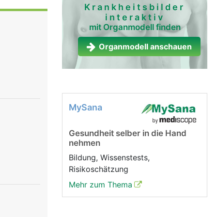
e, ein
Krankheitsbilder
interaktiv
.
mit Organmodell finden
Organmodell anschauen
MySana
Gesundheit selber in die Hand
nehmen
Bildung, Wissenstests,
Risikoschätzung
Mehr zum Thema