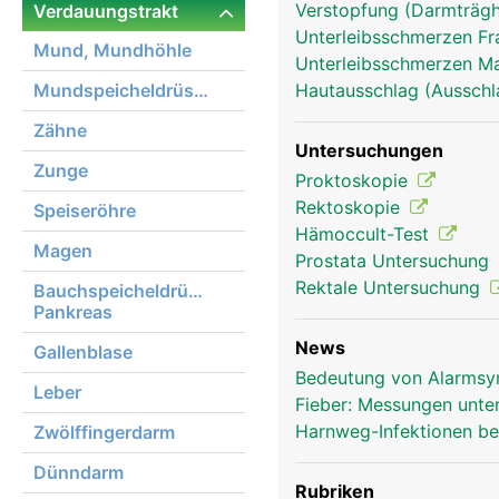
Verstopfung (Darmträghe
Verdauungstrakt
anus frau
Unterleibsschmerzen F
Mund, Mundhöhle
Unterleibsschmerzen 
Mundspeicheldrüsen
Hautausschlag (Ausschl
Zähne
Untersuchungen
Zunge
Proktoskopie
Rektoskopie
Speiseröhre
Hämoccult-Test
Magen
Prostata Untersuchung
Rektale Untersuchung
Bauchspeicheldrüse,
Pankreas
News
Gallenblase
Bedeutung von Alarmsy
Leber
Fieber: Messungen unte
Harnweg-Infektionen be
Zwölffingerdarm
Dünndarm
Rubriken