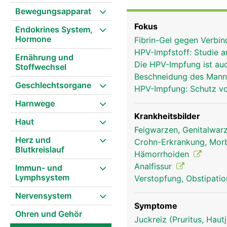
Darmschleimhaut und äu
Bewegungsapparat
Venengeflecht, das zus
Fokus
Endokrines System,
Hormone
Fibrin-Gel gegen Verbi
HPV-Impfstoff: Studie 
Ernährung und
Die HPV-Impfung ist au
Stoffwechsel
Beschneidung des Mann
Geschlechtsorgane
HPV-Impfung: Schutz v
Harnwege
Krankheitsbilder
Haut
Feigwarzen, Genitalwa
Herz und
Crohn-Erkrankung, Mor
Blutkreislauf
Hämorrhoiden
Analfissur
Immun- und
Lymphsystem
Verstopfung, Obstipati
Nervensystem
Symptome
Ohren und Gehör
Juckreiz (Pruritus, Hau