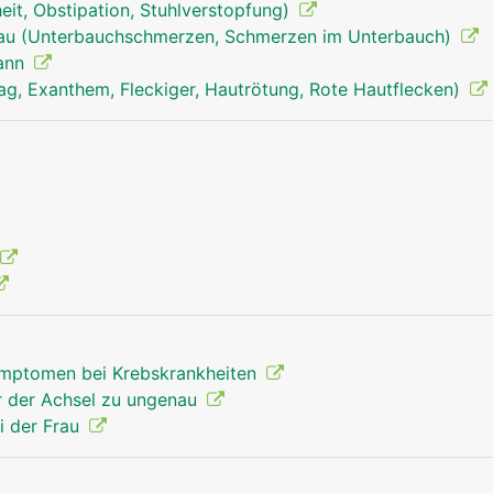
it, Obstipation, Stuhlverstopfung)
anus mann
rau (Unterbauchschmerzen, Schmerzen im Unterbauch)
Mann
ag, Exanthem, Fleckiger, Hautrötung, Rote Hautflecken)
mptomen bei Krebskrankheiten
r der Achsel zu ungenau
i der Frau