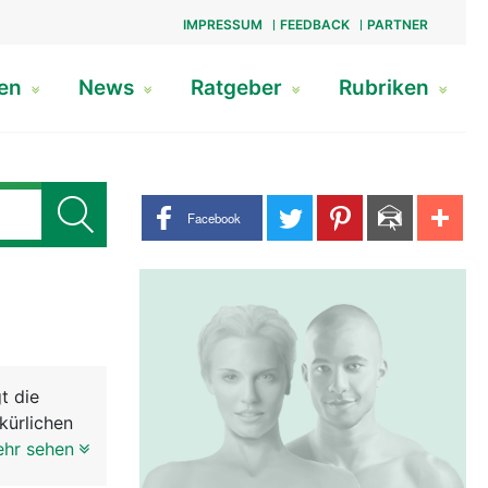
IMPRESSUM
FEEDBACK
PARTNER
gen
News
Ratgeber
Rubriken
Share buttons
Facebook
t die
kürlichen
t
ehr sehen