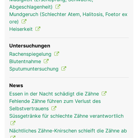
die über die Wurzelkanäle in die Zahnhöhle
Abgeschlagenheit)
gelangen. Der Zahnfleischrand ist nicht mit dem
Mundgeruch (Schlechter Atem, Halitosis, Foetor ex
Zahnschmelz verwachsen, sondern erst mit der
ore)
tiefer liegenden Wurzelhaut, wodurch sich im
Heiserkeit
Bereich des Zahnhalses eine natürliche
Zahnfleischtasche bildet, die normalerweise
Untersuchungen
maximal zwei bis drei Millimeter tief ist.
Rachenspiegelung
Blutentnahme
Sputumuntersuchung
News
Essen in der Nacht schädigt die Zähne
Fehlende Zähne führen zum Verlust des
Selbstvertrauens
Süssgetränke für schlechte Zähne verantwortlich
Nächtliches Zähne-Knirschen schleift die Zähne ab