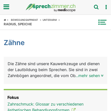
Fokus
BEWEGUNGSAPPARAT
UNTERARM
RADIUS, SPEICHE
Krankheitsbilder
Zähne
Symptome
Untersuchungen
Die Zähne sind unsere Kauwerkzeuge und dienen
News
der Lautbildung beim Sprechen. Sie sind in zwei
Zahnbögen angeordnet, die vom Oberkiefer- und
...mehr sehen
Ratgeber
vom Unterkiefer getragen werden. Jeder Mensch
hat im Leben zwei natürliche Zahnsätze (Gebisse):
Rubriken
Das Milchgebiss aus 20 Milchzähnen, das im
Fokus
mittleren Kindesalter vom bleibenden Gebiss
Zahnschmuck: Glossar zu verschiedenen
ersetzt wird, das aus 32 Zähnen besteht: auf jeder
ästhetischen Behandlungsformen