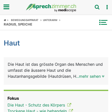
Fokus
BEWEGUNGSAPPARAT
UNTERARM
RADIUS, SPEICHE
Krankheitsbilder
Haut
Symptome
Untersuchungen
Die Haut ist das grösste Organ des Menschen und
News
umfasst die äussere Haut und die
Hautanhangsgebilde (Hautdrüsen, Haare, Nägel).
...mehr sehen
Ratgeber
Auch die sichtbaren Schleimhäute von Mund,
Nase, Genitalien und After gehören zur Haut. Die
Rubriken
äussere Haut besteht grob aus drei Schichten:
Fokus
Oberhaut (Epidermis), Lederhaut (Dermis) und
Die Haut - Schutz des Körpers
Unterhaut (Subkutis). Zu den Hauptaufgaben der
Trockene Haut - wie behandeln