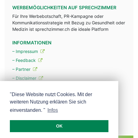
WERBEMÖGLICHKEITEN AUF SPRECHZIMMER
Für Ihre Werbebotschaft, PR-Kampagne oder
Kommunikationsstrategie mit Bezug zu Gesundheit oder
Medizin ist sprechzimmer.ch die ideale Platform
INFORMATIONEN
– Impressum
– Feedback
– Partner
– Disclaimer
– Datenschutzerklärung / Privacy Policy
"Diese Website nutzt Cookies. Mit der
weiteren Nutzung erklären Sie sich
– Werbung
einverstanden. "
Infos
– Mehr über unsere Experten
OK