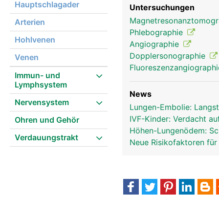
Hauptschlagader
Untersuchungen
Magnetresonanztomog
Arterien
Phlebographie
Hohlvenen
Angiographie
Dopplersonographie
Venen
Fluoreszenzangiograph
Immun- und
Lymphsystem
News
Nervensystem
Lungen-Embolie: Langst
IVF-Kinder: Verdacht au
Ohren und Gehör
Höhen-Lungenödem: Sch
Verdauungstrakt
Neue Risikofaktoren f