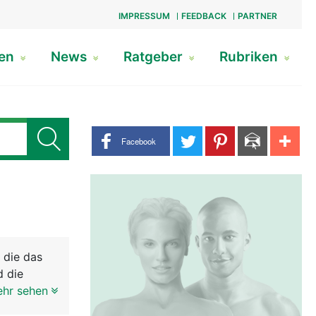
IMPRESSUM
FEEDBACK
PARTNER
gen
News
Ratgeber
Rubriken
Share buttons
Facebook
 die das
d die
be haben
ehr sehen