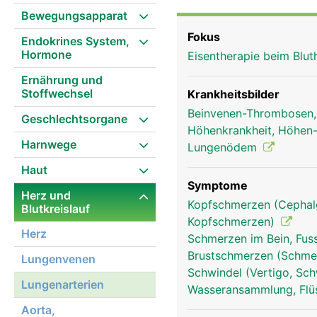
Bewegungsapparat
Fokus
Endokrines System,
Hormone
Eisentherapie beim Blu
Ernährung und
Stoffwechsel
Krankheitsbilder
Beinvenen-Thrombosen
Geschlechtsorgane
Höhenkrankheit, Höhe
Harnwege
Lungenödem
Haut
Symptome
Herz und
Kopfschmerzen (Cephalg
Blutkreislauf
Kopfschmerzen)
Herz
Schmerzen im Bein, Fus
Brustschmerzen (Schmer
Lungenvenen
Schwindel (Vertigo, Sch
Lungenarterien
Wasseransammlung, Flü
lungenvenen mann
Aorta,