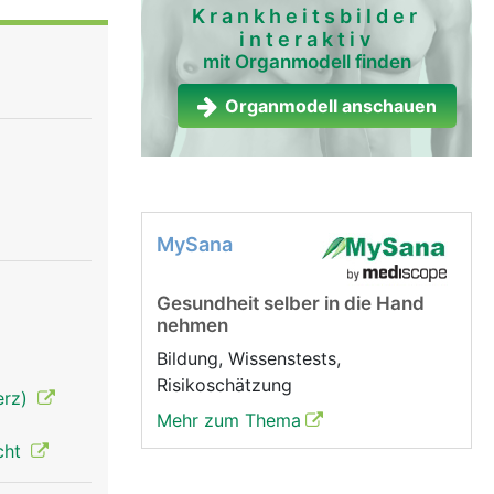
Krankheitsbilder
interaktiv
mit Organmodell finden
Organmodell anschauen
MySana
Gesundheit selber in die Hand
nehmen
Bildung, Wissenstests,
Risikoschätzung
erz)
Mehr zum Thema
cht