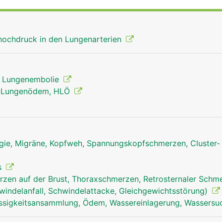
thochdruck in den Lungenarterien
, Lungenembolie
n-Lungenödem, HLÖ
ie, Migräne, Kopfweh, Spannungskopfschmerzen, Cluster-
s
zen auf der Brust, Thoraxschmerzen, Retrosternaler Schm
windelanfall, Schwindelattacke, Gleichgewichtsstörung)
ssigkeitsansammlung, Ödem, Wassereinlagerung, Wassersu
lungenarterien frau