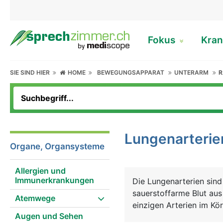
Fokus
Kran
SIE SIND HIER
HOME
BEWEGUNGSAPPARAT
UNTERARM
R
Lungenarterie
Organe, Organsysteme
Allergien und
Immunerkrankungen
Die Lungenarterien sind
sauerstoffarme Blut aus
Atemwege
einzigen Arterien im Kö
Augen und Sehen
normalerweise die Vene