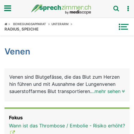
Fokus
BEWEGUNGSAPPARAT
UNTERARM
RADIUS, SPEICHE
Krankheitsbilder
Venen
Symptome
Untersuchungen
Venen sind Blutgefässe, die das Blut zum Herzen
News
hin führen und mit Ausnahme der Lungenvenen
sauerstoffarmes Blut transportieren. Der Blutdruck
...mehr sehen
Ratgeber
ist in Venen niedriger als in Arterien.
Rubriken
Fokus
Wann ist das Thrombose / Embolie - Risiko erhöht?