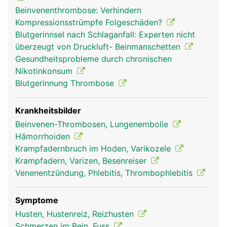
Beinvenenthrombose: Verhindern
Kompressionsstrümpfe Folgeschäden?
Blutgerinnsel nach Schlaganfall: Experten nicht
überzeugt von Druckluft- Beinmanschetten
Gesundheitsprobleme durch chronischen
venen frau
venen mann
Nikotinkonsum
Blutgerinnung Thrombose
Krankheitsbilder
Beinvenen-Thrombosen, Lungenembolie
Hämorrhoiden
Krampfadernbruch im Hoden, Varikozele
Krampfadern, Varizen, Besenreiser
Venenentzündung, Phlebitis, Thrombophlebitis
Symptome
Husten, Hustenreiz, Reizhusten
Schmerzen im Bein, Fuss