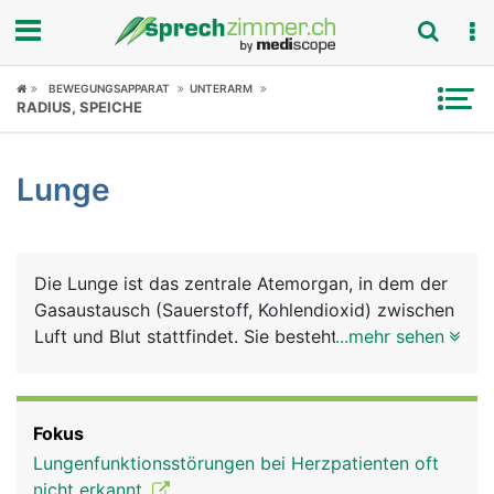
Fokus
BEWEGUNGSAPPARAT
UNTERARM
RADIUS, SPEICHE
Krankheitsbilder
Lunge
Symptome
Untersuchungen
Die Lunge ist das zentrale Atemorgan, in dem der
News
Gasaustausch (Sauerstoff, Kohlendioxid) zwischen
Luft und Blut stattfindet. Sie besteht aus einem
...mehr sehen
Ratgeber
rechten und einem linken Lungenflügel, die
zusammen mit dem Herz, den grossen
Rubriken
Blutgefässen (Aorta, Hohlvenen), der Luftröhre,
Fokus
der Speiseröhre und verschiedene Nerven in der
Lungenfunktionsstörungen bei Herzpatienten oft
Brusthöhle liegen. Geschützt werden die
nicht erkannt