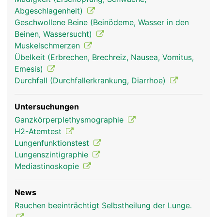
(Brustfell). Der feine Spalt zwischen ist mit einer
Abgeschlagenheit)
geringen Menge Flüssigkeit gefüllt, sodass sich die
Geschwollene Beine (Beinödeme, Wasser in den
Lunge beim Atmen reibungslos dehnen und
Beinen, Wassersucht)
zusammenziehen kann.
Muskelschmerzen
Übelkeit (Erbrechen, Brechreiz, Nausea, Vomitus,
Emesis)
Durchfall (Durchfallerkrankung, Diarrhoe)
Untersuchungen
Ganzkörperplethysmographie
H2-Atemtest
Lungenfunktionstest
Lungenszintigraphie
Lunge Frau
Lunge Mann
Mediastinoskopie
News
Rauchen beeinträchtigt Selbstheilung der Lunge.