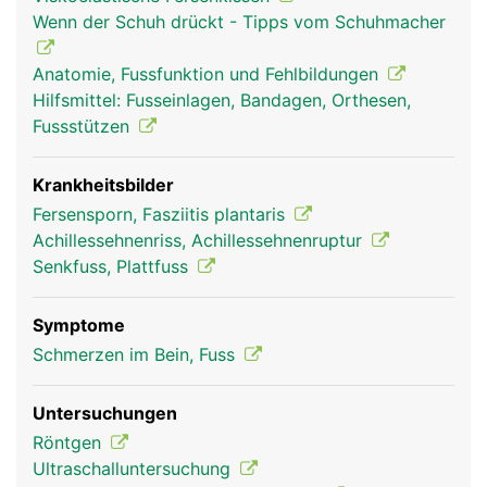
oberen Sprunggelenk verantwortlich. Dadurch
Wenn der Schuh drückt - Tipps vom Schuhmacher
wird der Vorfuss (Zehenbereich) nach unten
gezogen und das Abstossen des Fusses vom
Anatomie, Fussfunktion und Fehlbildungen
Boden beim Gehen und Laufen ermöglicht.
Hilfsmittel: Fusseinlagen, Bandagen, Orthesen,
Fussstützen
Krankheitsbilder
Fersensporn, Fasziitis plantaris
Achillessehnenriss, Achillessehnenruptur
Senkfuss, Plattfuss
Symptome
Ferse Frau
Ferse Mann
Schmerzen im Bein, Fuss
Untersuchungen
Röntgen
Ultraschalluntersuchung