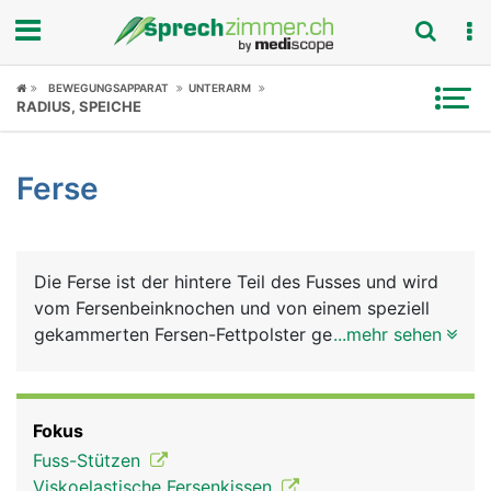
Fokus
BEWEGUNGSAPPARAT
UNTERARM
RADIUS, SPEICHE
Krankheitsbilder
Ferse
Symptome
Untersuchungen
Die Ferse ist der hintere Teil des Fusses und wird
News
vom Fersenbeinknochen und von einem speziell
gekammerten Fersen-Fettpolster gebildet, der als
...mehr sehen
Ratgeber
Stossdämpfer dient. Das Fersenbein ist mit dem
Sprungbein und dem Würfelbein der Fusswurzel
Rubriken
gelenkig verbunden. Am hinteren Ende des
Fokus
Fersenbeins setzt die Achillessehne an. Sie ist die
Fuss-Stützen
kräftigste Sehen im Körper und für die Beugung im
Viskoelastische Fersenkissen