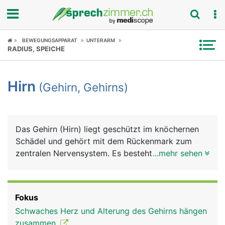
Fokus
BEWEGUNGSAPPARAT
UNTERARM
RADIUS, SPEICHE
Krankheitsbilder
Hirn
(Gehirn, Gehirns)
Symptome
Untersuchungen
Das Gehirn (Hirn) liegt geschützt im knöchernen
News
Schädel und gehört mit dem Rückenmark zum
zentralen Nervensystem. Es besteht grob aus
...mehr sehen
Ratgeber
Grosshirn, Zwischenhirn, Mittelhirn, Kleinhirn und
Stammhirn. Im Gehirn treffen alle Informationen
Rubriken
und Reize aus dem Körper und aus der Aussenwelt
Fokus
(Sinneseindrücke) zusammen, werden verarbeitet
Schwaches Herz und Alterung des Gehirns hängen
und lösen entsprechende Reaktionen aus.
zusammen