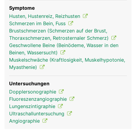
sammelt das Blut aus der oberen Körperhälfte
(Kopf, Hals, Arme, Brust), die untere Hohlvene
Symptome
sammelt das Blut aus der unteren Körperhälfte
Husten, Hustenreiz, Reizhusten
(Beine, Beckenorgane und Bauchraum).
Schmerzen im Bein, Fuss
Brustschmerzen (Schmerzen auf der Brust,
Thoraxschmerzen, Retrosternaler Schmerz)
Geschwollene Beine (Beinödeme, Wasser in den
Beinen, Wassersucht)
Muskelschwäche (Kraftlosigkeit, Muskelhypotonie,
Myasthenie)
Untersuchungen
Dopplersonographie
hohlvenen frau
hohlvenen mann
Fluoreszenzangiographie
Lungenszintigraphie
Ultraschalluntersuchung
Angiographie