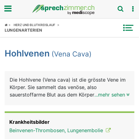
Fokus
HERZ UND BLUTKREISLAUF
LUNGENARTERIEN
Krankheitsbilder
Hohlvenen
(Vena Cava)
Symptome
Untersuchungen
Die Hohlvene (Vena cava) ist die grösste Vene im
News
Körper. Sie sammelt das venöse, also
sauerstoffarme Blut aus dem Körper und leitet es
...mehr sehen
Ratgeber
zurück zum rechten Herz, von wo es weiter in die
Lunge gepumpt wird, um wieder mit Sauerstoff
Rubriken
angereichert zu werden. Eigentlich sind es zwei
Krankheitsbilder
Hohlvenen, da sie in einen oberen und unteren
Beinvenen-Thrombosen, Lungenembolie
Abschnitt unterteilt wird. Die obere Hohlvene