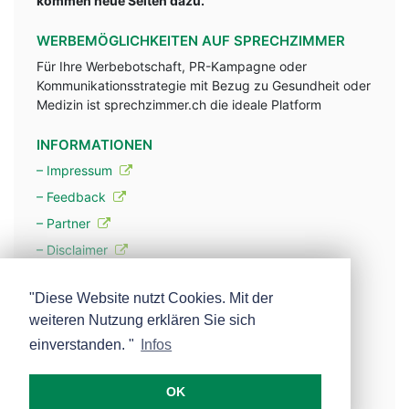
kommen neue Seiten dazu.
WERBEMÖGLICHKEITEN AUF SPRECHZIMMER
Für Ihre Werbebotschaft, PR-Kampagne oder
Kommunikationsstrategie mit Bezug zu Gesundheit oder
Medizin ist sprechzimmer.ch die ideale Platform
INFORMATIONEN
– Impressum
– Feedback
– Partner
– Disclaimer
– Datenschutzerklärung / Privacy Policy
"Diese Website nutzt Cookies. Mit der
weiteren Nutzung erklären Sie sich
– Werbung
einverstanden. "
Infos
– Mehr über unsere Experten
OK