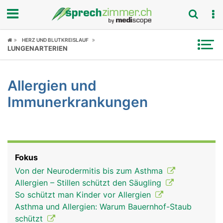
Fokus
HERZ UND BLUTKREISLAUF
LUNGENARTERIEN
Krankheitsbilder
Allergien und
Symptome
Immunerkrankungen
Untersuchungen
News
Fokus
Ratgeber
Von der Neurodermitis bis zum Asthma
Allergien – Stillen schützt den Säugling
Rubriken
So schützt man Kinder vor Allergien
Asthma und Allergien: Warum Bauernhof-Staub
schützt