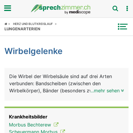
Fokus
HERZ UND BLUTKREISLAUF
LUNGENARTERIEN
Krankheitsbilder
Wirbelgelenke
Symptome
Untersuchungen
Die Wirbel der Wirbelsäule sind auf drei Arten
News
verbunden: Bandscheiben (zwischen den
Wirbelkörper), Bänder (besonders zwischen den
...mehr sehen
Ratgeber
Wirbelbögen) und Wirbelgelenke. Für die
Wirbelgelenke hat jeder Wirbel an seiner Ober- und
Rubriken
Unterseite zwei Gelenkfortsätze, die mit den
Krankheitsbilder
Gelenkfortschätzen des jeweils darüber und
Morbus Bechterew
darunter liegenden Wirbels gelenkig verbunden
Scheuermann Morbus