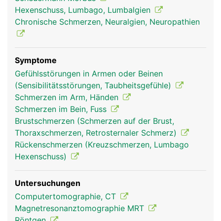
sind und so die Beweglichkeit der Wirbelsäule
Hexenschuss, Lumbago, Lumbalgien
ermöglichen.
Chronische Schmerzen, Neuralgien, Neuropathien
Symptome
Gefühlsstörungen in Armen oder Beinen
(Sensibilitätsstörungen, Taubheitsgefühle)
Schmerzen im Arm, Händen
Schmerzen im Bein, Fuss
Brustschmerzen (Schmerzen auf der Brust,
Thoraxschmerzen, Retrosternaler Schmerz)
Wirbelgelenke Frau
Wirbelgelenke
Mann
Rückenschmerzen (Kreuzschmerzen, Lumbago
Hexenschuss)
Untersuchungen
Computertomographie, CT
Magnetresonanztomographie MRT
Röntgen