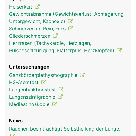
(Brustfell). Der feine Spalt zwischen ist mit einer
Heiserkeit
geringen Menge Flüssigkeit gefüllt, sodass sich die
Gewichtsabnahme (Gewichtsverlust, Abmagerung,
Lunge beim Atmen reibungslos dehnen und
Untergewicht, Kachexie)
zusammenziehen kann.
Schmerzen im Bein, Fuss
Gliederschmerzen
Herzrasen (Tachykardie, Herzjagen,
Pulsbeschleunigung, Flatterpuls, Herzklopfen)
Untersuchungen
Ganzkörperplethysmographie
H2-Atemtest
Lungenfunktionstest
Lungenszintigraphie
Lunge Frau
Lunge Mann
Mediastinoskopie
News
Rauchen beeinträchtigt Selbstheilung der Lunge.