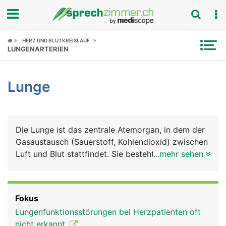
Fokus
HERZ UND BLUTKREISLAUF
LUNGENARTERIEN
Krankheitsbilder
Lunge
Symptome
Untersuchungen
Die Lunge ist das zentrale Atemorgan, in dem der
News
Gasaustausch (Sauerstoff, Kohlendioxid) zwischen
Luft und Blut stattfindet. Sie besteht aus einem
...mehr sehen
Ratgeber
rechten und einem linken Lungenflügel, die
zusammen mit dem Herz, den grossen
Rubriken
Blutgefässen (Aorta, Hohlvenen), der Luftröhre,
Fokus
der Speiseröhre und verschiedene Nerven in der
Lungenfunktionsstörungen bei Herzpatienten oft
Brusthöhle liegen. Geschützt werden die
nicht erkannt